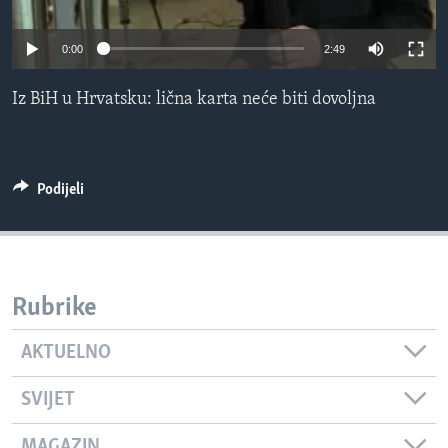
MAGAZIN
0:00
2:49
O GLASU AMERIKE
Iz BiH u Hrvatsku: lična karta neće biti dovoljna
Learning English
PRATITE NAS
Podijeli
Jezici
Rubrike
AKTUELNO
SVIJET
MAGAZIN