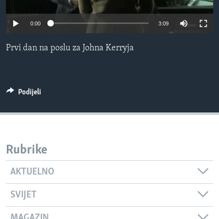
MAGAZIN
0:00
3:09
O GLASU AMERIKE
Prvi dan na poslu za Johna Kerryja
Learning English
PRATITE NAS
Podijeli
Jezici
Rubrike
AKTUELNO
SVIJET
MAGAZIN