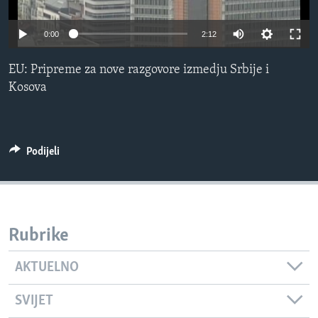
MAGAZIN
0:00
2:12
O GLASU AMERIKE
EU: Pripreme za nove razgovore izmedju Srbije i
Learning English
Kosova
PRATITE NAS
Podijeli
Jezici
Rubrike
AKTUELNO
SVIJET