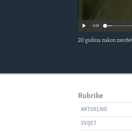
0:00
20 godina nakon završet
Rubrike
AKTUELNO
SVIJET