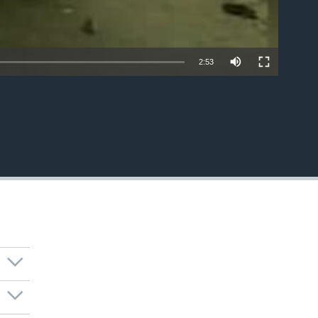
2:53
EMBED