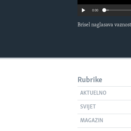
0:00
Brisel naglasava vaznos
Rubrike
AKTUELNO
SVIJET
MAGAZIN