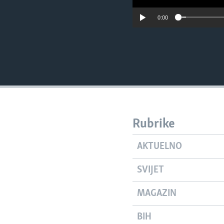
0:00
Rubrike
AKTUELNO
SVIJET
MAGAZIN
BIH