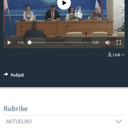
No media source currently available
MAGAZIN
O GLASU AMERIKE
Learning English
0:00
3:05
PRATITE NAS
Link
Jezici
Podijeli
Rubrike
AKTUELNO