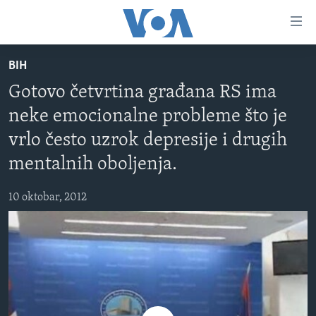
Linkovi
Pređi
na
BIH
glavni
TV PROGRAM
sadržaj
Gotovo četvrtina građana RS ima
VIDEO
Pređi
neke emocionalne probleme što je
na
FOTOGRAFIJE DANA
glavnu
vrlo često uzrok depresije i drugih
VIJESTI
navigaciju
mentalnih oboljenja.
Idi
NAUKA I TEHNOLOGIJA
SJEDINJENE AMERIČKE DRŽAVE
na
10 oktobar, 2012
SPECIJALNI PROJEKTI
BOSNA I HERCEGOVINA
pretragu
KORUPCIJA
SVIJET
SLOBODA MEDIJA
ŽENSKA STRANA
IZBJEGLIČKA STRANA