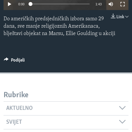
0:00
1:43
MAGAZIN
O GLASU AMERIKE
Link
Do američkih predsjedničkih izbora samo 29
dana, sve manje religijoznih Amerikanaca,
Learning English
blještavi objekat na Marsu, Ellie Goulding u akciji
PRATITE NAS
Podijeli
Jezici
Rubrike
AKTUELNO
SVIJET