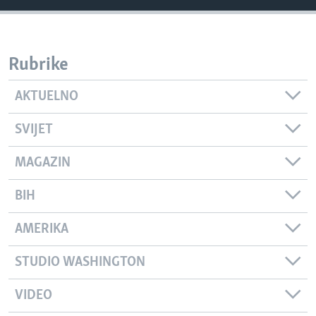
Rubrike
AKTUELNO
SVIJET
MAGAZIN
BIH
AMERIKA
STUDIO WASHINGTON
VIDEO