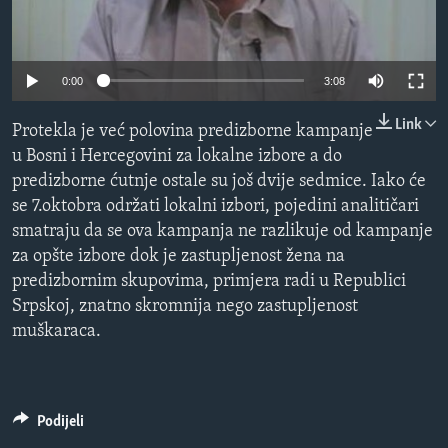
MAGAZIN
O GLASU AMERIKE
0:00
3:08
Learning English
Link
Protekla je već polovina predizborne kampanje
u Bosni i Hercegovini za lokalne izbore a do
PRATITE NAS
predizborne ćutnje ostale su još dvije sedmice. Iako će
se 7.oktobra održati lokalni izbori, pojedini analitičari
smatraju da se ova kampanja ne razlikuje od kampanje
Jezici
za opšte izbore dok je zastupljenost žena na
predizbornim skupovima, primjera radi u Republici
Srpskoj, znatno skromnija nego zastupljenost
muškaraca.
Podijeli