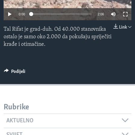
MAGAZIN
0:00
2:06
O GLASU AMERIKE
Link
Tal Rifat je grad-duh. Od 40.000 stanovnika
Learning English
ostalo je samo oko 2.000 da pokušaju spriječiti
krađe i otimačine.
PRATITE NAS
Podijeli
Jezici
Rubrike
AKTUELNO