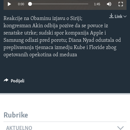
0:00
1:45
MAGAZIN
O GLASU AMERIKE
Link
Reakcije na Obaminu izjavu o Siriji;
kongresman Akin odbija pozive da se povuce iz
Learning English
senatske utrke; sudski spor kompanija Apple i
Samsung odlazi pred porotu; Diana Nyad odustala od
PRATITE NAS
preplivavanja tjesnaca izmedju Kube i Floride zbog
opetovanih opekotina od meduza
Jezici
Podijeli
Rubrike
AKTUELNO