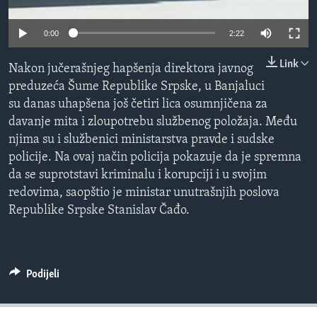
Learning English
0:00
2:22
Link
Nakon jučerašnjeg hapšenja direktora javnog
PRATITE NAS
preduzeća Šume Republike Srpske, u Banjaluci
su danas uhapšena još četiri lica osumnjičena za
davanje mita i zloupotrebu službenog položaja. Među
Jezici
njima su i službenici ministarstva pravde i sudske
policije. Na ovaj način policija pokazuje da je spremna
da se suprotstavi kriminalu i korupciji i u svojim
redovima, saopštio je ministar unutrašnjih poslova
Republike Srpske Stanislav Čađo.
Podijeli