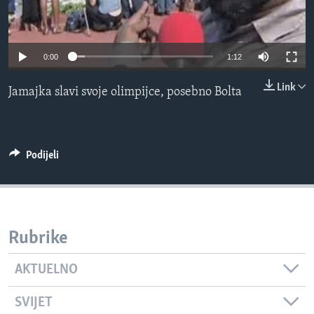
MAGAZIN
O GLASU AMERIKE
0:00
1:12
Learning English
Link
Jamajka slavi svoje olimpijce, posebno Bolta
PRATITE NAS
Podijeli
Jezici
Rubrike
AKTUELNO
SVIJET