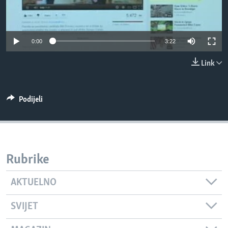
MAGAZIN
O GLASU AMERIKE
0:00
3:22
Learning English
Link
PRATITE NAS
Podijeli
Jezici
Rubrike
AKTUELNO
SVIJET