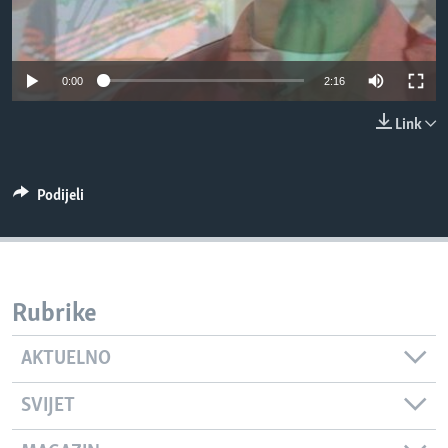
MAGAZIN
O GLASU AMERIKE
0:00
2:16
Learning English
Link
PRATITE NAS
Podijeli
Jezici
Rubrike
AKTUELNO
SVIJET