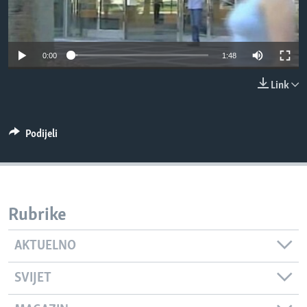
MAGAZIN
O GLASU AMERIKE
0:00
1:48
Learning English
Link
PRATITE NAS
Podijeli
Jezici
Rubrike
AKTUELNO
SVIJET