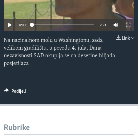
MAGAZIN
O GLASU AMERIKE
0:00
2:21
Learning English
Link
Na nacinalnom molu u Washingtonu, sada
velikom gradilištu, u povodu 4. jula, Dana
PRATITE NAS
nezavisnosti SAD okuplja se na desetine hiljada
posjetilaca
Jezici
Podijeli
Rubrike