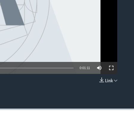
0:01:11
Link
EMBED