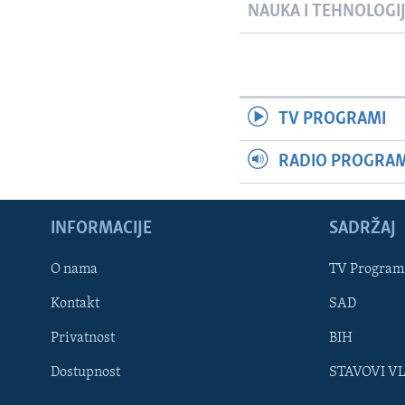
NAUKA I TEHNOLOGI
TV PROGRAMI
RADIO PROGRAM 
INFORMACIJE
SADRŽAJ
Learning English
O nama
TV Program
Kontakt
SAD
PRATITE NAS
Privatnost
BIH
Dostupnost
STAVOVI V
Jezici