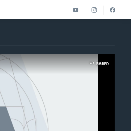
EMBED
able