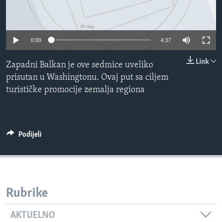
MAGAZIN
O GLASU AMERIKE
0:00
4:37
Learning English
Link
Zapadni Balkan je ove sedmice uveliko
prisutan u Washingtonu. Ovaj put sa ciljem
PRATITE NAS
turističke promocije zemalja regiona
Jezici
Podijeli
Rubrike
AKTUELNO