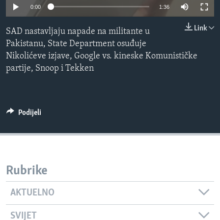
0:00
1:36
MAGAZIN
O GLASU AMERIKE
Link
SAD nastavljaju napade na militante u
Pakistanu, State Department osuđuje
Learning English
Nikolićeve izjave, Google vs. kineske Komunističke
partije, Snoop i Tekken
PRATITE NAS
Podijeli
Jezici
Rubrike
AKTUELNO
SVIJET