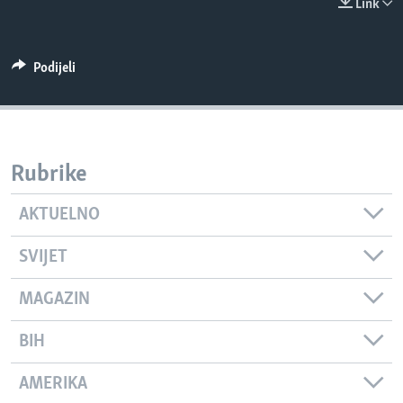
Link
MAGAZIN
O GLASU AMERIKE
Podijeli
Learning English
PRATITE NAS
Rubrike
AKTUELNO
Jezici
SVIJET
MAGAZIN
BIH
AMERIKA