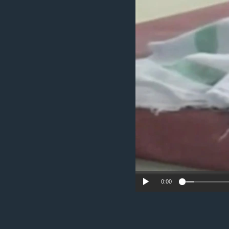
MAGAZIN
O GLASU AMERIKE
0:00