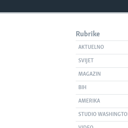
Rubrike
AKTUELNO
SVIJET
MAGAZIN
BIH
AMERIKA
STUDIO WASHINGT
VIDEO