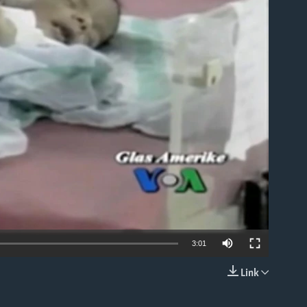
able
3:01
Link
EMBED