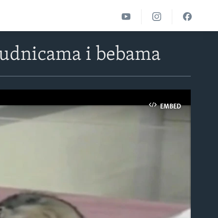
rudnicama i bebama
EMBED