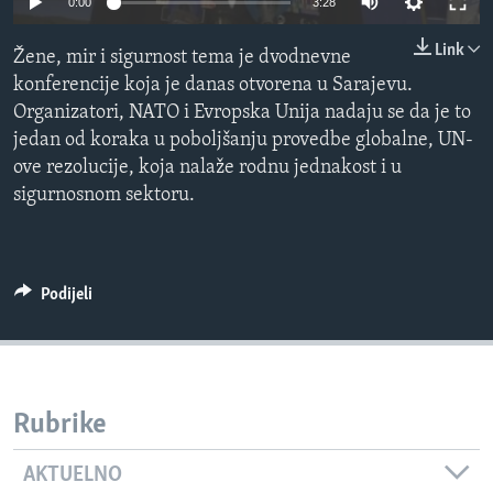
0:00
3:28
MAGAZIN
Link
Žene, mir i sigurnost tema je dvodnevne
O GLASU AMERIKE
konferencije koja je danas otvorena u Sarajevu.
Organizatori, NATO i Evropska Unija nadaju se da je to
Learning English
jedan od koraka u poboljšanju provedbe globalne, UN-
ove rezolucije, koja nalaže rodnu jednakost i u
PRATITE NAS
sigurnosnom sektoru.
Jezici
Podijeli
Rubrike
AKTUELNO