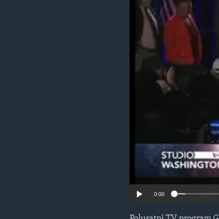
MAGAZIN
O GLASU AMERIKE
0:00
Polusatni TV program G