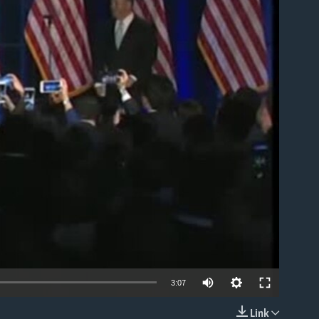
able
3:07
Link