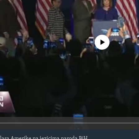
No media source currently avail
lasa Amerike na jezicima naroda BiH