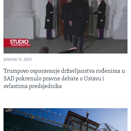
MAGAZIN
O GLASU AMERIKE
Learning English
PRATITE NAS
JANUAR 31, 2025
Trumpovo osporavanje državljanstva rođenima u
Jezici
SAD pokrenulo pravne debate o Ustavu i
ovlastima predsjednika