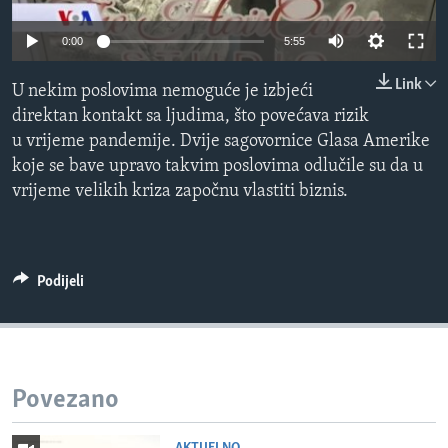
MAGAZIN
0:00
5:55
O GLASU AMERIKE
Link
U nekim poslovima nemoguće je izbjeći
Learning English
direktan kontakt sa ljudima, što povećava rizik
u vrijeme pandemije. Dvije sagovornice Glasa Amerike
PRATITE NAS
koje se bave upravo takvim poslovima odlučile su da u
vrijeme velikih kriza započnu vlastiti biznis.
Jezici
Podijeli
Povezano