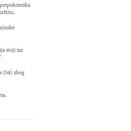
l-potpukovnika
aštitu.
ajinske
a stoji iza
".
a (54) zbog
rsa.