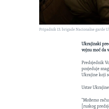
Pripadnik 13. brigade Nacionalne garde U
Ukrajinski pre
vojnu moć da vr
Predsjednik Vo
posjeduje snagu
Ukrajine koji 
Ustav Ukrajine 
"Možemo računa
[ruskog predsj