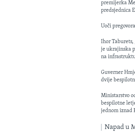
premijerka Met
predsjednica E
Uoči pregovora
Ihor Taburets,
je ukrajinska 
na infrastrukt
Guverner Hmjel
dvije bespilotn
Ministarstvo od
bespilotne letj
jednom iznad 
Napad u 