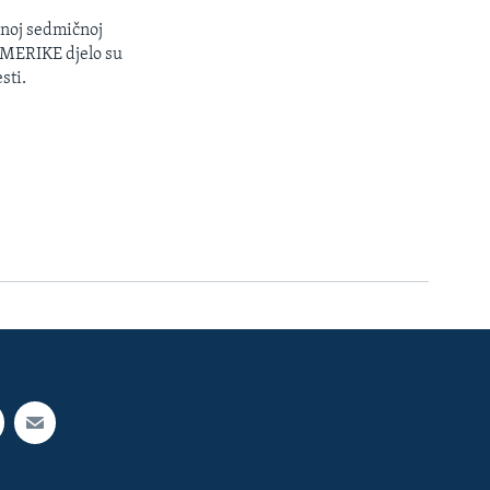
enoj sedmičnoj
 AMERIKE djelo su
sti.