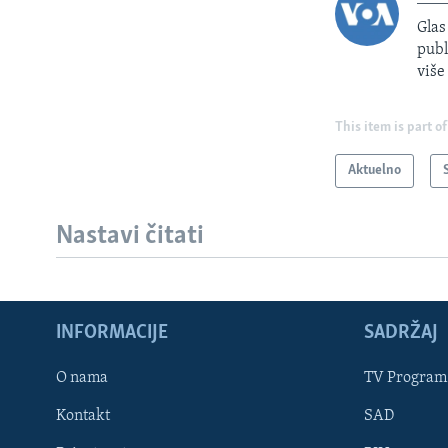
Glas
publ
više
This item is part of
Aktuelno
Nastavi čitati
INFORMACIJE
SADRŽAJ
Learning English
O nama
TV Program
Kontakt
SAD
PRATITE NAS