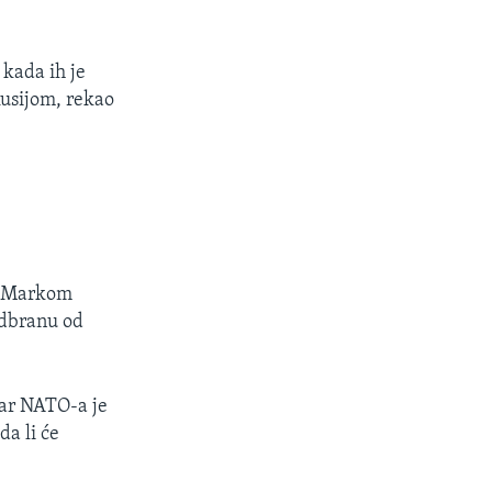
 kada ih je
 Rusijom, rekao
-a Markom
odbranu od
tar NATO-a je
da li će