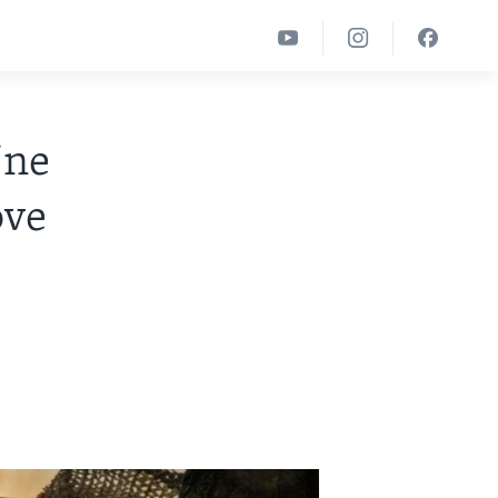
jne
ove