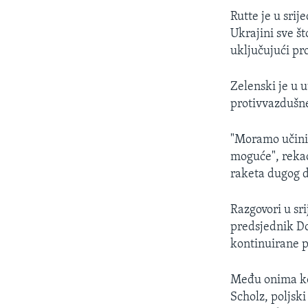
Rutte je u srij
Ukrajini sve št
uključujući pr
Zelenski je u 
protivvazdušn
"Moramo učinit
moguće", rekao
raketa dugog 
Razgovori u sr
predsjednik Do
kontinuirane p
Među onima koj
Scholz, poljsk