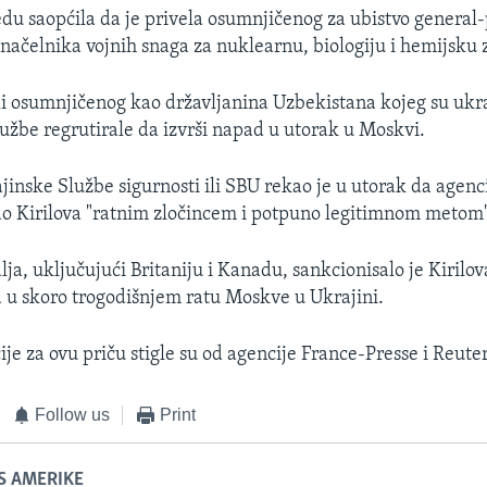
ijedu saopćila da je privela osumnjičenog za ubistvo genera
 načelnika vojnih snaga za nuklearnu, biologiju i hemijsku z
ali osumnjičenog kao državljanina Uzbekistana kojeg su ukr
lužbe regrutirale da izvrši napad u utorak u Moskvi.
inske Službe sigurnosti ili SBU rekao je u utorak da agencij
o Kirilova "ratnim zločincem i potpuno legitimnom metom
ja, uključujući Britaniju i Kanadu, sankcionisalo je Kirilov
a u skoro trogodišnjem ratu Moskve u Ukrajini.
je za ovu priču stigle su od agencije France-Presse i Reute
Follow us
Print
S AMERIKE