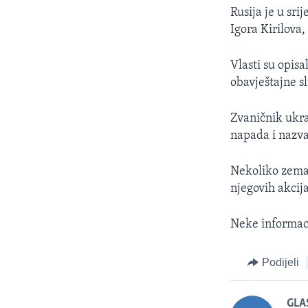
Rusija je u sr
Igora Kirilova,
Vlasti su opis
obavještajne s
Zvaničnik ukraj
napada i nazva
Nekoliko zemal
njegovih akcij
Neke informaci
Podijeli
GLA