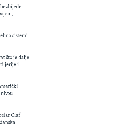
 obezbijede
usijom,
sebno sistemi
t što je dalje
ljerije i
 američki
 nivou
celar Olaf
, danska