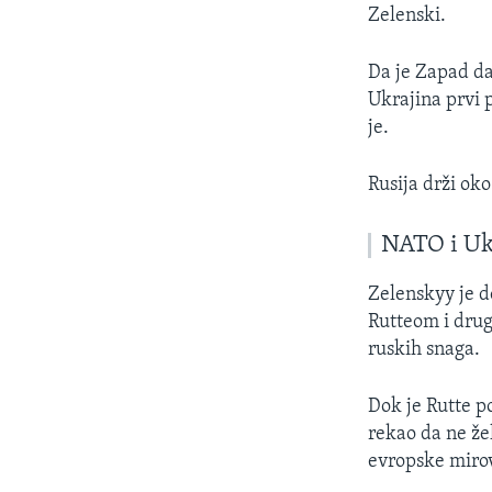
Zelenski.
Da je Zapad da
Ukrajina prvi p
je.
Rusija drži ok
NATO i Uk
Zelenskyy je d
Rutteom i drug
ruskih snaga.
Dok je Rutte p
rekao da ne žel
evropske mirov