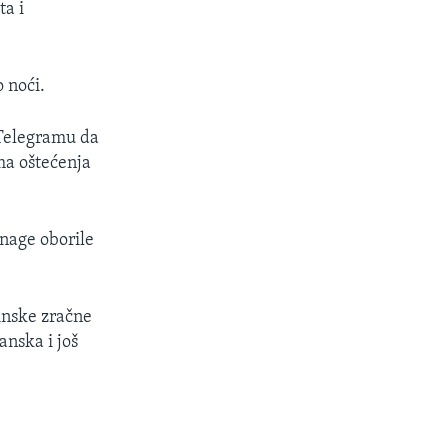
ta i
 noći.
 Telegramu da
ma oštećenja
snage oborile
jinske zračne
anska i još