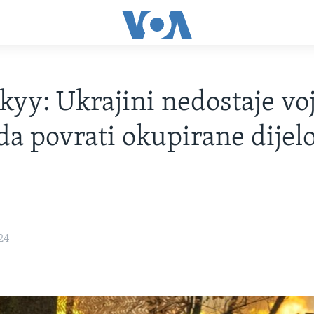
kyy: Ukrajini nedostaje vo
da povrati okupirane dijel
24