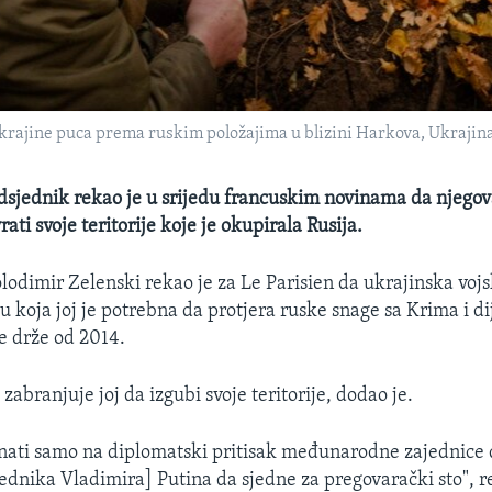
krajine puca prema ruskim položajima u blizini Harkova, Ukrajina
dsjednik rekao je u srijedu francuskim novinama da njego
ati svoje teritorije koje je okupirala Rusija.
lodimir Zelenski rekao je za Le Parisien da ukrajinska voj
 koja joj je potrebna da protjera ruske snage sa Krima i di
se drže od 2014.
zabranjuje joj da izgubi svoje teritorije, dodao je.
ti samo na diplomatski pritisak međunarodne zajednice da
ednika Vladimira] Putina da sjedne za pregovarački sto", r