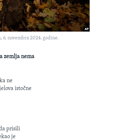
, 6. novembra 2024. godine.
va zemlja nema
ska ne
jelova istočne
 prisili
ekao je