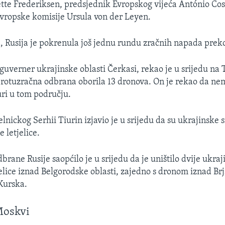
te Frederiksen, predsjednik Evropskog vijeća António Cos
vropske komisije Ursula von der Leyen.
, Rusija je pokrenula još jednu rundu zračnih napada preko
 guverner ukrajinske oblasti Čerkasi, rekao je u srijedu na
protuzračna odbrana oborila 13 dronova. On je rekao da ne
uri u tom području.
nickog Serhii Tiurin izjavio je u srijedu da su ukrajinske 
e letjelice.
brane Rusije saopćilo je u srijedu da je uništilo dvije ukra
elice iznad Belgorodske oblasti, zajedno s dronom iznad Brj
Kurska.
Moskvi