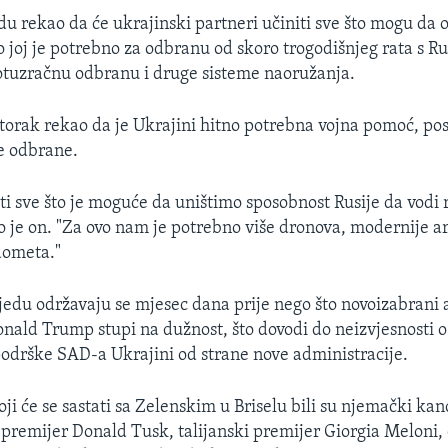
edu rekao da će ukrajinski partneri učiniti sve što mogu da
o joj je potrebno za odbranu od skoro trogodišnjeg rata s R
otuzračnu odbranu i druge sisteme naoružanja.
utorak rekao da je Ukrajini hitno potrebna vojna pomoć, po
e odbrane.
i sve što je moguće da uništimo sposobnost Rusije da vodi ra
 je on. "Za ovo nam je potrebno više dronova, modernije arti
dometa."
ijedu održavaju se mjesec dana prije nego što novoizabrani
nald Trump stupi na dužnost, što dovodi do neizvjesnosti o
odrške SAD-a Ukrajini od strane nove administracije.
i će se sastati sa Zelenskim u Briselu bili su njemački kan
i premijer Donald Tusk, talijanski premijer Giorgia Meloni