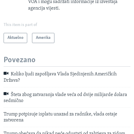
VOA i mogu sadržati informacije iz izveštaja
agencija vijesti.
This item is part of
Aktuelno
Amerika
Povezano
Koliko ljudi zapošljava Vlada Sjedinjenih Američkih
Država?
Šteta zbog zatvaranja vlade veća od dvije milijarde dolara
sedmično
Trump potpisuje isplatu unazad za radnike, vlada ostaje
zatvorena
Trump obećava da nikad neće odustati od zahtjeva za zidom