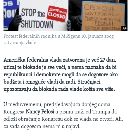
MAGAZIN
O GLASU AMERIKE
Learning English
Protest federalnih radnika u Mičigenu 10. januara zbog
zatvaranja vlade
PRATITE NAS
Američka federalna vlada zatvorena je već 27 dan,
uticaj te blokade je sve veći, a nema naznaka da bi
Jezici
republikanci i demokrate mogli da se dogovore oko
budžeta i omoguće vladi da radi. Stručnjaci
upozoravaju da blokada rada vlade košta sve više.
U međuvremenu, predsjedavajuća donjeg doma
Kongresa
Nancy Pelosi
u pismu traži od Trumpa da
odloži obraćanje Kongresu dok se vlada ne otvori. Ali,
za sada dogovora nema ni u najavi.