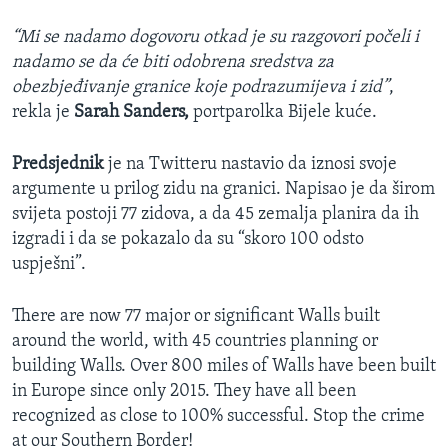
“Mi se nadamo dogovoru otkad je su razgovori počeli i
nadamo se da će biti odobrena sredstva za
obezbjeđivanje granice koje podrazumijeva i zid”
,
rekla je
Sarah Sanders,
portparolka Bijele kuće.
Predsjednik
je na Twitteru nastavio da iznosi svoje
argumente u prilog zidu na granici. Napisao je da širom
svijeta postoji 77 zidova, a da 45 zemalja planira da ih
izgradi i da se pokazalo da su “skoro 100 odsto
uspješni”.
There are now 77 major or significant Walls built
around the world, with 45 countries planning or
building Walls. Over 800 miles of Walls have been built
in Europe since only 2015. They have all been
recognized as close to 100% successful. Stop the crime
at our Southern Border!