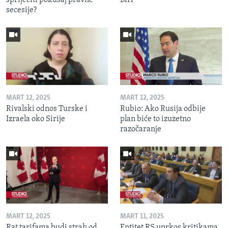
spriječiti pokušaj pravne
BiH
secesije?
MART 12, 2025
MART 12, 2025
Rivalski odnos Turske i
Rubio: Ako Rusija odbije
Izraela oko Sirije
plan biće to izuzetno
razočaranje
MART 12, 2025
MART 11, 2025
Rat tarifama budi strah od
Entitet RS uprkos kritikama