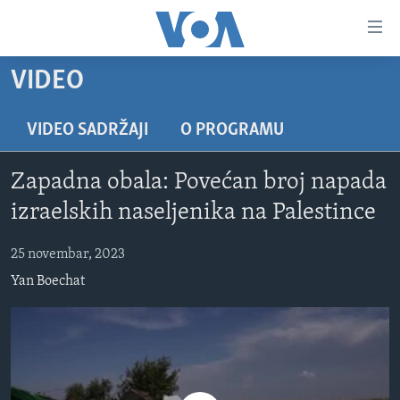
Linkovi
Pređi
na
VIDEO
glavni
TV PROGRAM
sadržaj
VIDEO
Pređi
VIDEO SADRŽAJI
O PROGRAMU
na
FOTOGRAFIJE DANA
glavnu
Zapadna obala: Povećan broj napada
VIJESTI
navigaciju
izraelskih naseljenika na Palestince
Idi
NAUKA I TEHNOLOGIJA
SJEDINJENE AMERIČKE DRŽAVE
na
25 novembar, 2023
SPECIJALNI PROJEKTI
BOSNA I HERCEGOVINA
pretragu
Yan Boechat
KORUPCIJA
SVIJET
SLOBODA MEDIJA
ŽENSKA STRANA
IZBJEGLIČKA STRANA