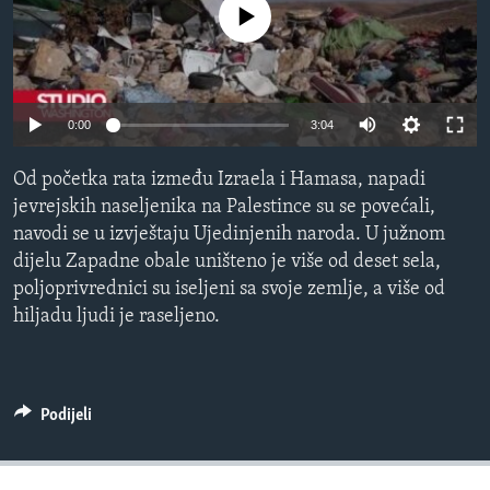
No media source currently available
MAGAZIN
O GLASU AMERIKE
Learning English
0:00
3:04
PRATITE NAS
Od početka rata između Izraela i Hamasa, napadi
jevrejskih naseljenika na Palestince su se povećali,
navodi se u izvještaju Ujedinjenih naroda. U južnom
dijelu Zapadne obale uništeno je više od deset sela,
Jezici
poljoprivrednici su iseljeni sa svoje zemlje, a više od
hiljadu ljudi je raseljeno.
Podijeli