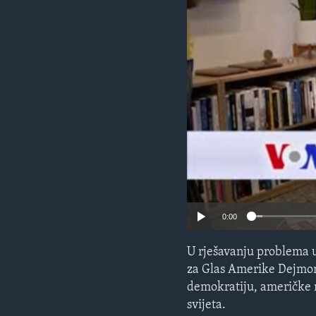
MAGAZIN
O GLASU AMERIKE
0:00
U rješavanju problema u
za Glas Amerike Dejmon 
demokratiju, američke n
svijeta.