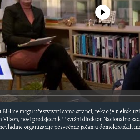
No media source currently avail
 BiH ne mogu učestvovati samo stranci, rekao je u eksklu
Vilson, novi predsjednik i izvršni direktor Nacionalne za
evladine organizacije posvećene jačanju demokratskih ins