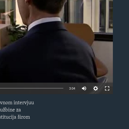
able
3:04
zivnom intervjuu
EMBED
dužbine za
titucija širom