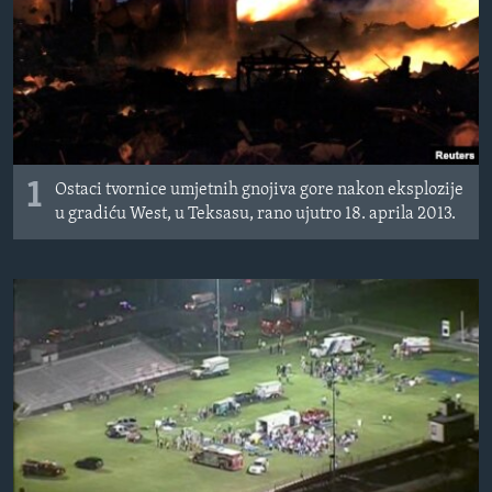
MAGAZIN
O GLASU AMERIKE
Learning English
PRATITE NAS
1
Ostaci tvornice umjetnih gnojiva gore nakon eksplozije
u gradiću West, u Teksasu, rano ujutro 18. aprila 2013.
Jezici