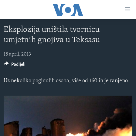
Linkovi
Pređi
na
Eksplozija uništila tvornicu
glavni
TV PROGRAM
sadržaj
umjetnih gnojiva u Teksasu
VIDEO
Pređi
na
FOTOGRAFIJE DANA
18 april, 2013
glavnu
Podijeli
VIJESTI
navigaciju
Idi
NAUKA I TEHNOLOGIJA
SJEDINJENE AMERIČKE DRŽAVE
Uz nekoliko poginulih osoba, više od 160 ih je ranjeno.
na
SPECIJALNI PROJEKTI
BOSNA I HERCEGOVINA
pretragu
KORUPCIJA
SVIJET
SLOBODA MEDIJA
ŽENSKA STRANA
IZBJEGLIČKA STRANA