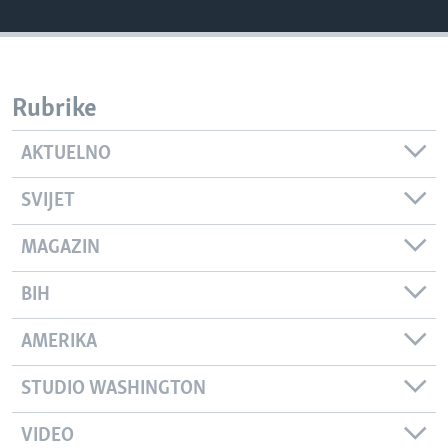
Rubrike
AKTUELNO
SVIJET
MAGAZIN
BIH
AMERIKA
STUDIO WASHINGTON
VIDEO