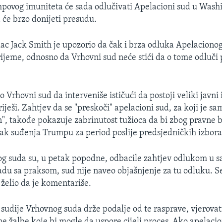
povog imuniteta će sada odlučivati Apelacioni sud u Washi
 će brzo donijeti presudu.
ilac Jack Smith je upozorio da čak i brza odluka Apelacion
vrijeme, odnosno da Vrhovni sud neće stići da o tome odluči 
 Vrhovni sud da interveniše ističući da postoji veliki javni 
riješi. Zahtjev da se "preskoči" apelacioni sud, za koji je s
n", takođe pokazuje zabrinutost tužioca da bi zbog pravne
tak suđenja Trumpu za period poslije predsjedničkih izbora
g suda su, u petak popodne, odbacile zahtjev odlukom u s
ladu sa praksom, sud nije naveo objašnjenje za tu odluku. Se
 želio da je komentariše.
 sudije Vrhovnog suda drže podalje od te rasprave, vjerovatn
e žalbe koje bi mogle da uspore cijeli proces. Ako apelacion