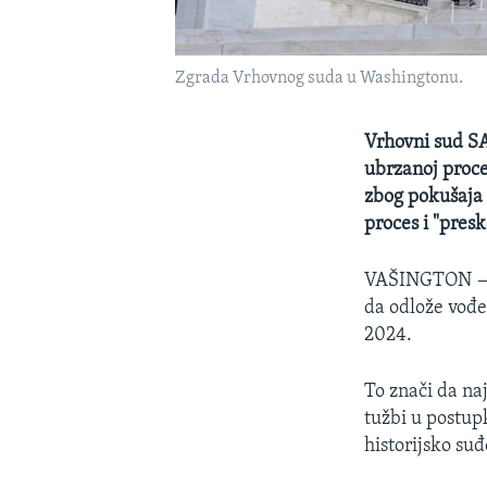
Zgrada Vrhovnog suda u Washingtonu.
Vrhovni sud SA
ubrzanoj proce
zbog pokušaja 
proces i "presk
VAŠINGTON
da odlože vođe
2024.
To znači da naj
tužbi u postupk
historijsko su