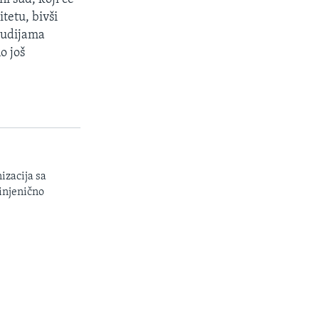
tetu, bivši
 sudijama
o još
izacija sa
injenično