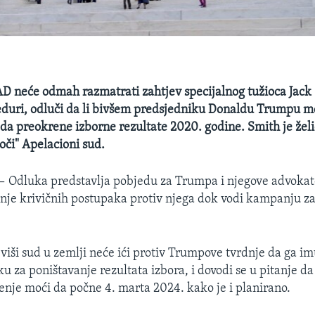
D neće odmah razmatrati zahtjev specijalnog tužioca Jack
duri, odluči da li bivšem predsjedniku Donaldu Trumpu mo
da preokrene izborne rezultate 2020. godine. Smith je žel
oči" Apelacioni sud.
 —
Odluka predstavlja pobjedu za Trumpa i njegove advokate
nje krivičnih postupaka protiv njega dok vodi kampanju za
viši sud u zemlji neće ići protiv Trumpove tvrdnje da ga imu
u za poništavanje rezultata izbora, i dovodi se u pitanje da 
đenje moći da počne 4. marta 2024. kako je i planirano.