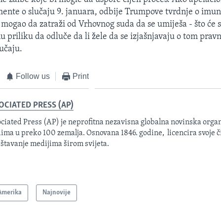
mente o slučaju 9. januara, odbije Trumpove tvrdnje o imuni
 mogao da zatraži od Vrhovnog suda da se umiješa - što će
nu priliku da odluče da li žele da se izjašnjavaju o tom pravn
učaju.
Follow us
Print
OCIATED PRESS (AP)
ciated Press (AP) je neprofitna nezavisna globalna novinska organ
ima u preko 100 zemalja. Osnovana 1846. godine, licencira svoje č
eštavanje medijima širom svijeta.
Amerika
Najnovije