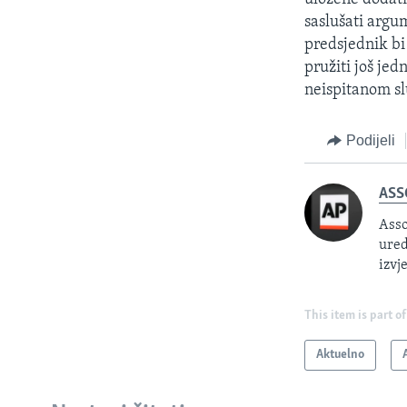
saslušati argu
predsjednik bi
pružiti još jed
neispitanom sl
Podijeli
ASS
Asso
ured
izvj
This item is part of
Aktuelno