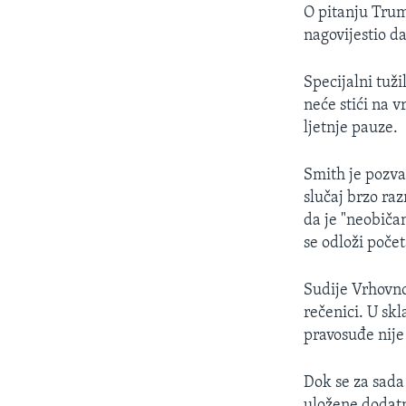
O pitanju Trum
nagovijestio da
Specijalni tuž
neće stići na 
ljetnje pauze.
Smith je pozvao
slučaj brzo raz
da je "neobiča
se odloži poče
Sudije Vrhovno
rečenici. U sk
pravosuđe nije
Dok se za sada
uložene dodatn