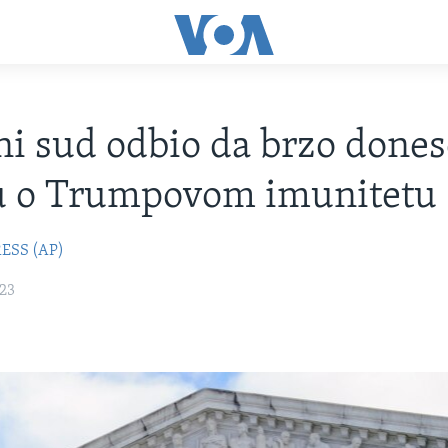
i sud odbio da brzo dones
u o Trumpovom imunitetu
ESS (AP)
023