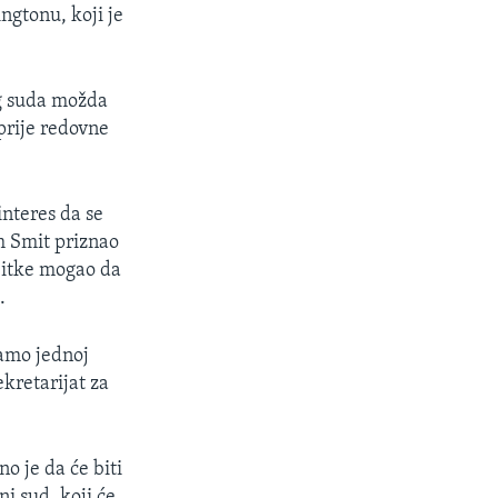
ngtonu, koji je
og suda možda
prije redovne
interes da se
am Smit priznao
 bitke mogao da
.
amo jednoj
kretarijat za
o je da će biti
i sud, koji će