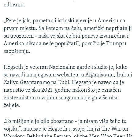
odbranu.
„Pete je jak, pametan i istinski vjeruje u Ameriku na
prvom mjestu. Sa Peteom na čelu, američki neprijatelji
su upozoreni - naša vojska će biti ponovo izvanredna i
Amerika nikada neće popuštati”, poručio je Trump u
saopštenju.
Hegseth je veteran Nacionalne garde i služio je, kako
se navodi na njegovom websiteu, u Afganistanu, Iraku i
Zalivu Gvantanamo na Kubi. Hegseth je naveo da je
napustio vojsku 2021. godine nakon što je označen
ekstremistom u vojnim snagama koje ga više nisu
željele.
„To mišljenje je bilo obostrano - ja nisam više želio tu
vojsku”, napisao je Hegseth u svojoj knjizi The War on
Warriors: Behind the Betrayal of the Men Who Keep Us