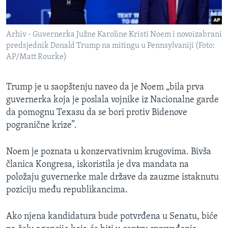
Arhiv - Guvernerka Južne Karoline Kristi Noem i novoizabrani
predsjednik Donald Trump na mitingu u Pennsylvaniji (Foto:
AP/Matt Rourke)
Trump je u saopštenju naveo da je Noem „bila prva
guvernerka koja je poslala vojnike iz Nacionalne garde
da pomognu Texasu da se bori protiv Bidenove
pogranične krize”.
Noem je poznata u konzervativnim krugovima. Bivša
članica Kongresa, iskoristila je dva mandata na
položaju guvernerke male države da zauzme istaknutu
poziciju među republikancima.
Ako njena kandidatura bude potvrđena u Senatu, biće