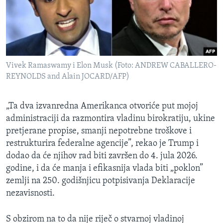
Vivek Ramaswamy i Elon Musk (Foto: ANDREW CABALLERO-
REYNOLDS and Alain JOCARD/AFP)
„Ta dva izvanredna Amerikanca otvoriće put mojoj
administraciji da razmontira vladinu birokratiju, ukine
pretjerane propise, smanji nepotrebne troškove i
restrukturira federalne agencije”, rekao je Trump i
dodao da će njihov rad biti završen do 4. jula 2026.
godine, i da će manja i efikasnija vlada biti „poklon”
zemlji na 250. godišnjicu potpisivanja Deklaracije
nezavisnosti.
S obzirom na to da nije riječ o stvarnoj vladinoj