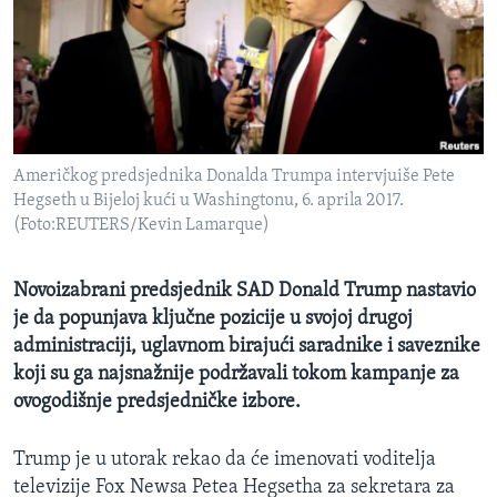
MAGAZIN
O GLASU AMERIKE
Learning English
Američkog predsjednika Donalda Trumpa intervjuiše Pete
PRATITE NAS
Hegseth u Bijeloj kući u Washingtonu, 6. aprila 2017.
(Foto:REUTERS/Kevin Lamarque)
Jezici
Novoizabrani predsjednik SAD Donald Trump nastavio
je da popunjava ključne pozicije u svojoj drugoj
administraciji, uglavnom birajući saradnike i saveznike
koji su ga najsnažnije podržavali tokom kampanje za
ovogodišnje predsjedničke izbore.
Trump je u utorak rekao da će imenovati voditelja
televizije Fox Newsa Petea Hegsetha za sekretara za