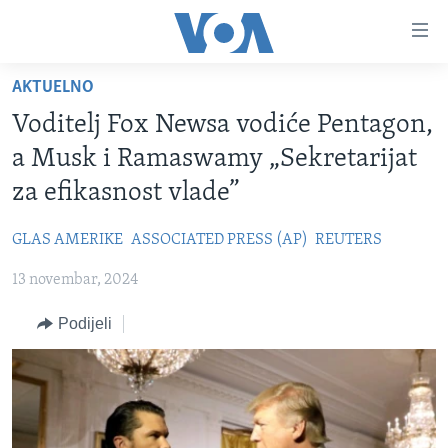
Linkovi
Pređi
na
AKTUELNO
glavni
TV PROGRAM
sadržaj
Voditelj Fox Newsa vodiće Pentagon,
VIDEO
Pređi
a Musk i Ramaswamy „Sekretarijat
na
FOTOGRAFIJE DANA
za efikasnost vlade”
glavnu
VIJESTI
navigaciju
GLAS AMERIKE
ASSOCIATED PRESS (AP)
REUTERS
Idi
NAUKA I TEHNOLOGIJA
SJEDINJENE AMERIČKE DRŽAVE
na
13 novembar, 2024
SPECIJALNI PROJEKTI
BOSNA I HERCEGOVINA
pretragu
KORUPCIJA
Podijeli
SVIJET
SLOBODA MEDIJA
ŽENSKA STRANA
IZBJEGLIČKA STRANA