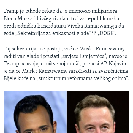
Tramp je takođe rekao da je imenovao milijardera
Elona Muska i bivšeg rivala u trci za republikansku
predsjedničku kandidaturu Viveka Ramaswamyja da
vode „Sekretarijat za efikasnost vlade” ili „DOGE”.
Taj sekretarijat ne postoji, već će Musk i Ramaswamy
raditi van vlade i pružati „savjete i smjernice”, naveo je
Trump na svojoj društvenoj mreži, prenosi AP. Najavio
je da će Musk i Ramaswamy sarađivati sa zvaničnicima
Bijele kuće na „strukturnim reformama velikog obima”.