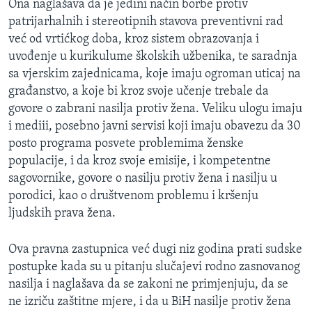
Ona naglašava da je jedini način borbe protiv
patrijarhalnih i stereotipnih stavova preventivni rad
već od vrtićkog doba, kroz sistem obrazovanja i
uvođenje u kurikulume školskih užbenika, te saradnja
sa vjerskim zajednicama, koje imaju ogroman uticaj na
građanstvo, a koje bi kroz svoje učenje trebale da
govore o zabrani nasilja protiv žena. Veliku ulogu imaju
i mediii, posebno javni servisi koji imaju obavezu da 30
posto programa posvete problemima ženske
populacije, i da kroz svoje emisije, i kompetentne
sagovornike, govore o nasilju protiv žena i nasilju u
porodici, kao o društvenom problemu i kršenju
ljudskih prava žena.
Ova pravna zastupnica već dugi niz godina prati sudske
postupke kada su u pitanju slučajevi rodno zasnovanog
nasilja i naglašava da se zakoni ne primjenjuju, da se
ne izriču zaštitne mjere, i da u BiH nasilje protiv žena