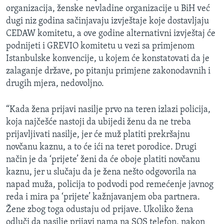
organizacija, ženske nevladine organizacije u BiH već
dugi niz godina sačinjavaju izvještaje koje dostavljaju
CEDAW komitetu, a ove godine alternativni izvještaj će
podnijeti i GREVIO komitetu u vezi sa primjenom
Istanbulske konvencije, u kojem će konstatovati da je
zalaganje države, po pitanju primjene zakonodavnih i
drugih mjera, nedovoljno.
“Kada žena prijavi nasilje prvo na teren izlazi policija,
koja najčešće nastoji da ubijedi ženu da ne treba
prijavljivati nasilje, jer će muž platiti prekršajnu
novčanu kaznu, a to će ići na teret porodice. Drugi
način je da ‘prijete’ ženi da će oboje platiti novčanu
kaznu, jer u slučaju da je žena nešto odgovorila na
napad muža, policija to podvodi pod remećenje javnog
reda i mira pa ‘prijete’ kažnjavanjem oba partnera.
Žene zbog toga odustaju od prijave. Ukoliko žena
odluči da nasilje prijavi nama na SOS telefon, nakon