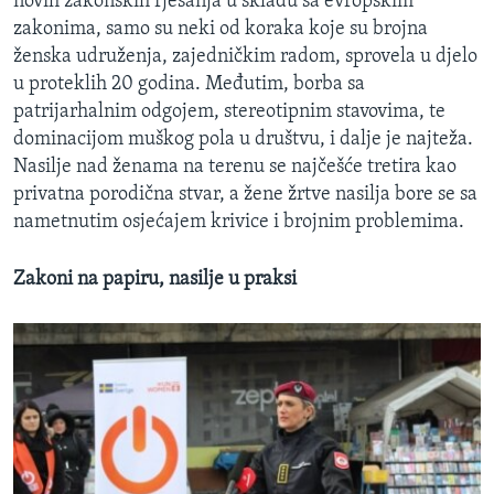
novih zakonskih rješanja u skladu sa evropskim
zakonima, samo su neki od koraka koje su brojna
ženska udruženja, zajedničkim radom, sprovela u djelo
u proteklih 20 godina. Međutim, borba sa
patrijarhalnim odgojem, stereotipnim stavovima, te
dominacijom muškog pola u društvu, i dalje je najteža.
Nasilje nad ženama na terenu se najčešće tretira kao
privatna porodična stvar, a žene žrtve nasilja bore se sa
nametnutim osjećajem krivice i brojnim problemima.
Zakoni na papiru, nasilje u praksi