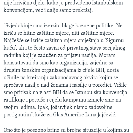
nije krivično djelo, kako je predviđeno Istanbulskom
konvencijom, već i dalje samo prekršaj.
“Svjedokinje smo izrazito blage kaznene politike. Ne
izriču se hitne zaštitne mjere, niti zaštitne mjere.
Najčešće se izriče zaštitna mjera smještaja u ‘Sigurnu
kuću’, ali i to često zavisi od privatnog stava socijalnog
radnika koji je zadužen za prijavu nasilja. Moram
konstatovati da smo kao organizacija, zajedno sa
drugim ženskim organizacijama iz cijele BiH, dosta
učinile na kreiranju zakonodavnog okvira kojim se
sprečava nasilje nad ženama i nasilje u porodici. Vršile
smo pritisak na vlasti BiH da se Istanbulska konvencija
ratifikuje i potpiše i cijelu kampanju iznijele smo na
svojim leđima. Ipak, još uvijek nismo zadovoljne
postignutim”, kaže za Glas Amerike Lana Jajčević.
Ono što je posebno brine su brojne situacije u kojima su