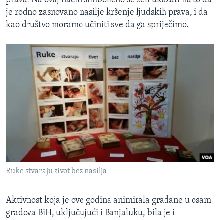
prava. Na ovaj način simbolično se želi ukazati na to da
je rodno zasnovano nasilje kršenje ljudskih prava, i da
kao društvo moramo učiniti sve da ga spriječimo.
Ruke stvaraju zivot bez nasilja
Aktivnost koja je ove godina animirala građane u osam
gradova BiH, uključujući i Banjaluku, bila je i