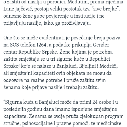
o zaštiti od nasilja u porodici. Međutim, prema riječima
Lane Jajčević, postoji veliki postotak tzv. “sive brojke”,
odnosno žene gube povjerenje u institucije i ne
prijavljuju nasilje, iako, ga proživljavaju.
Ono što se može evidentirati je povećanje broja poziva
na SOS telefon 1264, a podatke prikuplja Gender
centar Republike Srpske. Žene kojima je potrebna
zaštita smještaju se u tri sigurne kuće u Republici
Srpskoj koje se nalaze u Banjaluci, Bijeljini i Modriči,
ali smještajni kapaciteti ovih objekata ne mogu da
odgovore na realne potrebe i pruže zaštitu svim
ženama koje prijave nasilje i trebaju zaštitu.
“Sigurna kuća u Banjaluci može da primi 24 osobe i u
poslednjih godinu dana imamo ispunjene smještajne
kapacitete. Ženama se ovdje pruža cjelokupan program
stručne, psihosocijalne i pravne pomoći, te medicinske