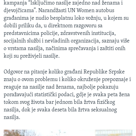
kampanja “Isključimo nasilje zajedno nad ženama i
djevojčicama”. Narandžasti UN Women autobus
građanima je nudio besplatnu loko vožnju, u kojem su
dobili priliku da, u direktnom razgovoru sa
predstavnicima policije, zdravstvenih institucija,
socijalnih službi i nevladinih organizacija, saznaju više
o vrstama nasilja, načinima sprečavanja i zaštiti onih
koji su preživjeli nasilje.
Odgovor na pitanje koliko građani Republike Srpske
znaju o ovom problemu i koliko okruženje prepoznaje i
reaguje na nasilje nad ženama, najbolje pokazuju
poražavajući statistički podaci, gdje je svaka peta žena
tokom svog života bar jednom bila žrtva fizičkog
nasilja, dok je svaka deseta bila žrtva seksualnog
nasilja.