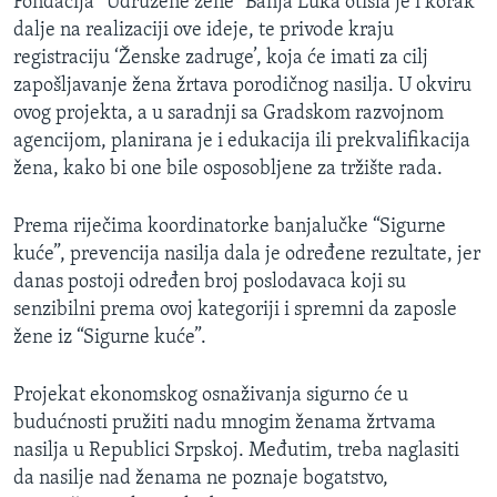
Fondacija “Udružene žene” Banja Luka otišla je i korak
dalje na realizaciji ove ideje, te privode kraju
registraciju ‘Ženske zadruge’, koja će imati za cilj
zapošljavanje žena žrtava porodičnog nasilja. U okviru
ovog projekta, a u saradnji sa Gradskom razvojnom
agencijom, planirana je i edukacija ili prekvalifikacija
žena, kako bi one bile osposobljene za tržište rada.
Prema riječima koordinatorke banjalučke “Sigurne
kuće”, prevencija nasilja dala je određene rezultate, jer
danas postoji određen broj poslodavaca koji su
senzibilni prema ovoj kategoriji i spremni da zaposle
žene iz “Sigurne kuće”.
Projekat ekonomskog osnaživanja sigurno će u
budućnosti pružiti nadu mnogim ženama žrtvama
nasilja u Republici Srpskoj. Međutim, treba naglasiti
da nasilje nad ženama ne poznaje bogatstvo,