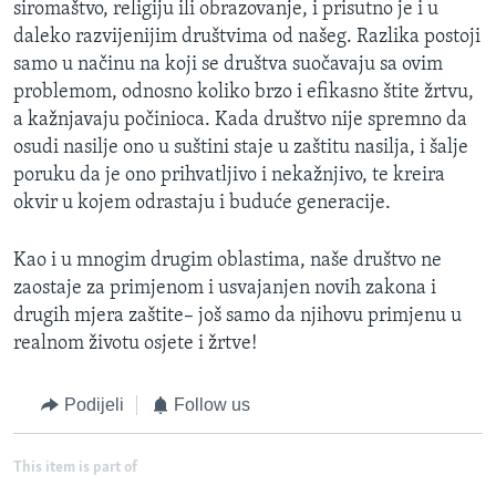
siromaštvo, religiju ili obrazovanje, i prisutno je i u
daleko razvijenijim društvima od našeg. Razlika postoji
samo u načinu na koji se društva suočavaju sa ovim
problemom, odnosno koliko brzo i efikasno štite žrtvu,
a kažnjavaju počinioca. Kada društvo nije spremno da
osudi nasilje ono u suštini staje u zaštitu nasilja, i šalje
poruku da je ono prihvatljivo i nekažnjivo, te kreira
okvir u kojem odrastaju i buduće generacije.
Kao i u mnogim drugim oblastima, naše društvo ne
zaostaje za primjenom i usvajanjen novih zakona i
drugih mjera zaštite– još samo da njihovu primjenu u
realnom životu osjete i žrtve!
Podijeli
Follow us
This item is part of