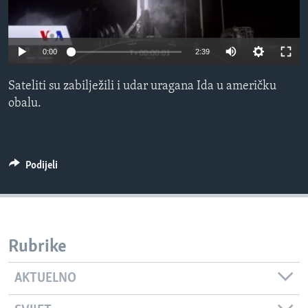
MAGAZIN
O GLASU AMERIKE
0:00
2:39
Learning English
Sateliti su zabilježili i udar uragana Ida u američku
obalu.
PRATITE NAS
Podijeli
Jezici
Rubrike
AKTUELNO