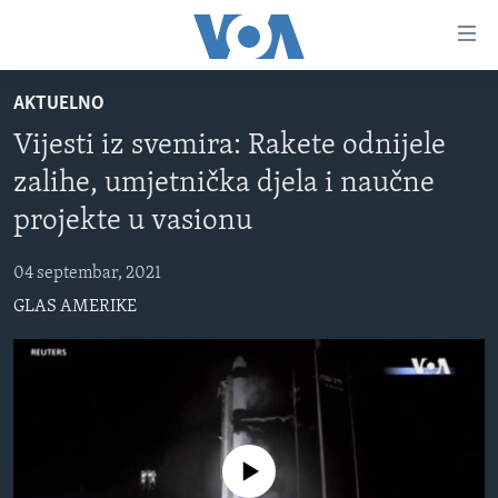
Linkovi
Pređi
na
AKTUELNO
glavni
TV PROGRAM
sadržaj
Vijesti iz svemira: Rakete odnijele
VIDEO
Pređi
zalihe, umjetnička djela i naučne
na
FOTOGRAFIJE DANA
glavnu
projekte u vasionu
VIJESTI
navigaciju
Idi
04 septembar, 2021
NAUKA I TEHNOLOGIJA
SJEDINJENE AMERIČKE DRŽAVE
na
GLAS AMERIKE
SPECIJALNI PROJEKTI
BOSNA I HERCEGOVINA
pretragu
KORUPCIJA
SVIJET
SLOBODA MEDIJA
ŽENSKA STRANA
No media source currently available
IZBJEGLIČKA STRANA