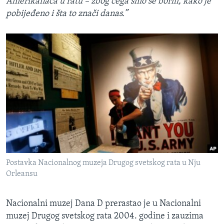
Amerikanaca u ratu – zbog čega smo se borili, kako je
pobijeđeno i šta to znači danas.”
Postavka Nacionalnog muzeja Drugog svetskog rata u Nju
Orleansu
Nacionalni muzej Dana D prerastao je u Nacionalni
muzej Drugog svetskog rata 2004. godine i zauzima