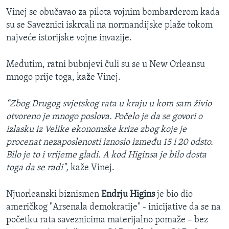
Vinej se obučavao za pilota vojnim bombarderom kada
su se Saveznici iskrcali na normandijske plaže tokom
najveće istorijske vojne invazije.
Međutim, ratni bubnjevi čuli su se u New Orleansu
mnogo prije toga, kaže Vinej.
“Zbog Drugog svjetskog rata u kraju u kom sam živio
otvoreno je mnogo poslova. Počelo je da se govori o
izlasku iz Velike ekonomske krize zbog koje je
procenat nezaposlenosti iznosio između 15 i 20 odsto.
Bilo je to i vrijeme gladi. A kod Higinsa je bilo dosta
toga da se radi",
kaže Vinej.
Njuorleanski biznismen
Endrju Higins
je bio dio
američkog "Arsenala demokratije" - inicijative da se na
početku rata saveznicima materijalno pomaže – bez