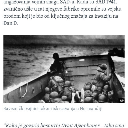
angažovanja vojnih snaga SAD-a. Kada su SAD 1941.
zvanično ušle u rat njegove fabrike opremile su vojsku
brodom koji je bio od ključnog značaja za invaziju na
Dan D.
Saveznički vojnici tokom iskrcavanja u Normandiji
“Kako je govorio besmrtni Dvajt Ajzenhauer – tako smo