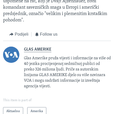
uspomene na rat, koji je Dvajt Ajzenhauer, bivši
komandant savezničkih snaga u Evropi i američki
predsjednik, označio "velikim i plemenitim krstaškim
pohodom".
Podijeli
Follow us
GLAS AMERIKE
Glas Amerike pruža vijesti i informacije na više od
40 jezika procijenjenoj sedmičnoj publici od
preko 326 miliona ljudi. Priče sa autorskim
linijama GLAS AMERIKE djelo su više novinara
VOA i mogu sadržati informacije iz izveštaja
agencija vijesti.
This item is part of
Aktuelno
Amerika