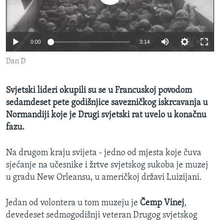
MAGAZIN
O GLASU AMERIKE
0:00
3:14
Learning English
Dan D
PRATITE NAS
Svjetski lideri okupili su se u Francuskoj povodom
sedamdeset pete godišnjice savezničkog iskrcavanja u
Normandiji koje je Drugi svjetski rat uvelo u konačnu
Jezici
fazu.
Na drugom kraju svijeta - jedno od mjesta koje čuva
sjećanje na učesnike i žrtve svjetskog sukoba je muzej
u gradu New Orleansu, u američkoj državi Luizijani.
Jedan od volontera u tom muzeju je
Čemp Vinej
,
devedeset sedmogodišnji veteran Drugog svjetskog