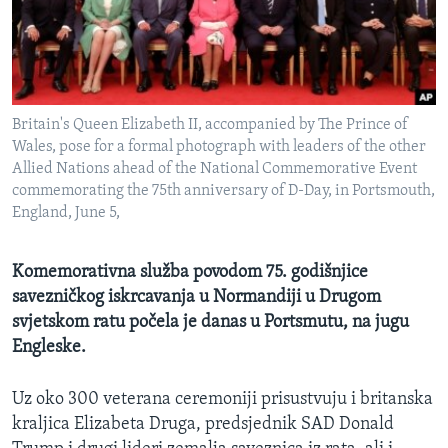
MAGAZIN
O GLASU AMERIKE
Learning English
Britain's Queen Elizabeth II, accompanied by The Prince of
Wales, pose for a formal photograph with leaders of the other
PRATITE NAS
Allied Nations ahead of the National Commemorative Event
commemorating the 75th anniversary of D-Day, in Portsmouth,
England, June 5,
Jezici
Komemorativna služba povodom 75. godišnjice
savezničkog iskrcavanja u Normandiji u Drugom
svjetskom ratu počela je danas u Portsmutu, na jugu
Engleske.
Uz oko 300 veterana ceremoniji prisustvuju i britanska
kraljica Elizabeta Druga, predsjednik SAD Donald