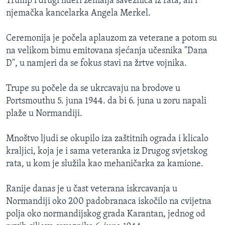
Trump i drugi lideri zemalja saveznica iz rata, ali i
njemačka kancelarka Angela Merkel.
Ceremonija je počela aplauzom za veterane a potom su
na velikom bimu emitovana sjećanja učesnika "Dana
D", u namjeri da se fokus stavi na žrtve vojnika.
Trupe su počele da se ukrcavaju na brodove u
Portsmouthu 5. juna 1944. da bi 6. juna u zoru napali
plaže u Normandiji.
Mnoštvo ljudi se okupilo iza zaštitnih ograda i klicalo
kraljici, koja je i sama veteranka iz Drugog svjetskog
rata, u kom je služila kao mehaničarka za kamione.
Ranije danas je u čast veterana iskrcavanja u
Normandiji oko 200 padobranaca iskočilo na cvijetna
polja oko normandijskog grada Karantan, jednog od