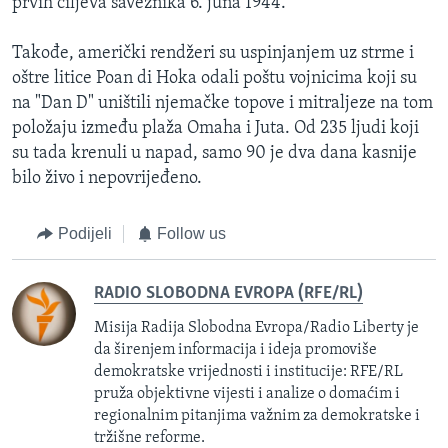
prvih ciljeva saveznika 6. juna 1944.
Takođe, američki rendžeri su uspinjanjem uz strme i
oštre litice Poan di Hoka odali poštu vojnicima koji su
na "Dan D" uništili njemačke topove i mitraljeze na tom
položaju između plaža Omaha i Juta. Od 235 ljudi koji
su tada krenuli u napad, samo 90 je dva dana kasnije
bilo živo i nepovrijeđeno.
Podijeli
Follow us
RADIO SLOBODNA EVROPA (RFE/RL)
Misija Radija Slobodna Evropa/Radio Liberty je
da širenjem informacija i ideja promoviše
demokratske vrijednosti i institucije: RFE/RL
pruža objektivne vijesti i analize o domaćim i
regionalnim pitanjima važnim za demokratske i
tržišne reforme.