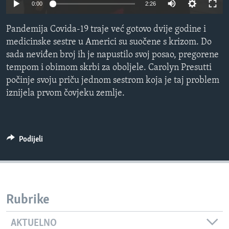
0:00
2:26
MAGAZIN
O GLASU AMERIKE
Pandemija Covida-19 traje već gotovo dvije godine i
medicinske sestre u Americi su suočene s krizom. Do
Learning English
sada neviđen broj ih je napustilo svoj posao, pregorene
tempom i obimom skrbi za oboljele. Carolyn Presutti
počinje svoju priču jednom sestrom koja je taj problem
PRATITE NAS
iznijela prvom čovjeku zemlje.
Jezici
Podijeli
Rubrike
AKTUELNO