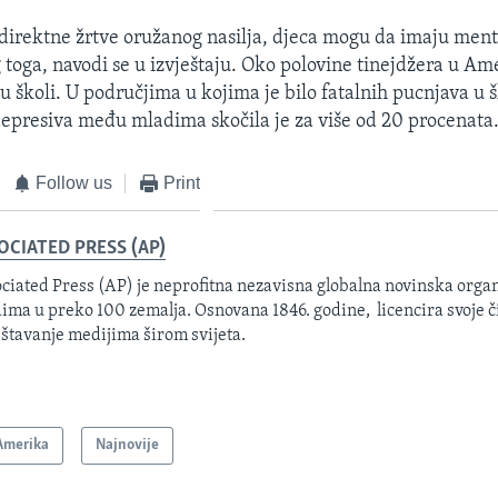
 direktne žrtve oružanog nasilja, djeca mogu da imaju men
toga, navodi se u izvještaju. Oko polovine tinejdžera u Ame
u školi. U područjima u kojima je bilo fatalnih pucnjava u 
epresiva među mladima skočila je za više od 20 procenata
Follow us
Print
OCIATED PRESS (AP)
ciated Press (AP) je neprofitna nezavisna globalna novinska organ
ima u preko 100 zemalja. Osnovana 1846. godine, licencira svoje č
eštavanje medijima širom svijeta.
Amerika
Najnovije