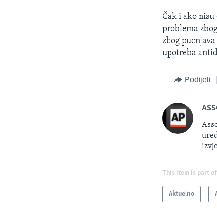
Čak i ako nisu
problema zbog 
zbog pucnjava 
upotreba antid
Podijeli
ASS
Asso
ured
izvj
This item is part of
Aktuelno