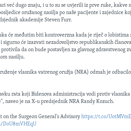
ari već dugo znaju, i u to su se uvjerili iz prve ruke, kakve 
posljedice oružanog nasilja po naše pacijente i zajednice ko
edsjednik akademije Steven Furr.
ka će međutim biti kontroverzna kada je riječ o lobistima 
 i sigurno će izazvati nezadovoljstvo republikanskih članov
a protivila da on bude postavljen za glavnog zdravstvenog 
nom nasilju.
ruženje vlasnika vatrenog oružja (NRA) odmah je odbacil
tavku rata koji Bidenova administracija vodi protiv vlasnika
e", naveo je na X-u predsjednik NRA Randy Kozuch.
 on the Surgeon General's Advisory
https://t.co/UotMVm
com/DoU8mVHEqU