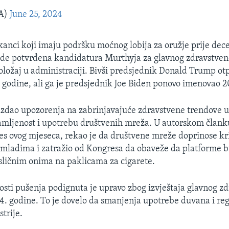
A)
June 25, 2024
anci koji imaju podršku moćnog lobija za oružje prije dece
bude potvrđena kandidatura Murthyja za glavnog zdravstve
položaj u administraciji. Bivši predsjednik Donald Trump otp
 godine, ali ga je predsjednik Joe Biden ponovo imenovao 2
izdao upozorenja na zabrinjavajuće zdravstvene trendove u
amljenost i upotrebu društvenih mreža. U autorskom člank
s ovog mjeseca, rekao je da društvene mreže doprinose kr
 mladima i zatražio od Kongresa da obaveže da platforme 
ličnim onima na paklicama za cigarete.
nosti pušenja podignuta je upravo zbog izvještaja glavnog z
4. godine. To je dovelo da smanjenja upotrebe duvana i reg
trije.