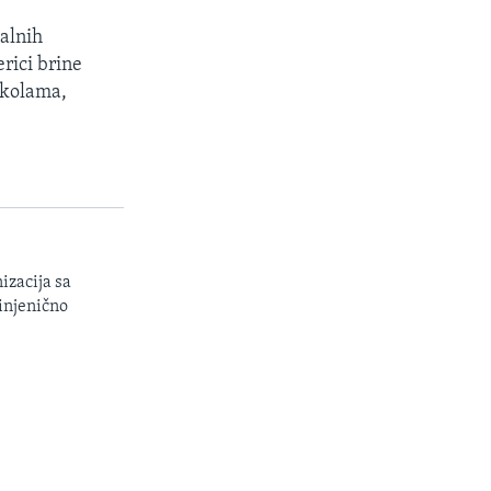
talnih
rici brine
školama,
.
izacija sa
injenično