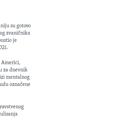
niju su gotovo
nog zvaničnika
ustio je
021.
 Americi,
u za dnevnik
izi mentalnog
budu označene
dravstvenog
ulisanja