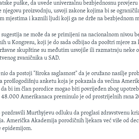
atske puške, da uvede univerzalnu bezbjednosnu provjeru
še njegovu proizvodnju, usvoji zakone kojima bi se ograniči
im mjestima i kaznili ljudi koji ga ne drže na bezbjednom m
h sugestija ne može da se primijeni na nacionalnom nivou 
nih u Kongresu, koji je do sada odbijao da pooštri mjere za
ržavne skupštine su međutim usvojile ili razmatraju neke o
stvenog zvaničnika u SAD.
nio da postoji "široka saglasnost" da je oružano nasilje pro
na prošlogodišnju anketu koja je pokazala da većina Amer
da bi im član porodice mogao biti povrijeđen zbog upotre
d 48.000 Amerikanaca preminulo je od prostrijelnih rana 2
o pozdravili Murthyjevu odluku da proglasi zdravstvenu kri
ja. Američka Akademija porodičnih ljekara već više od de
e epidemijom.