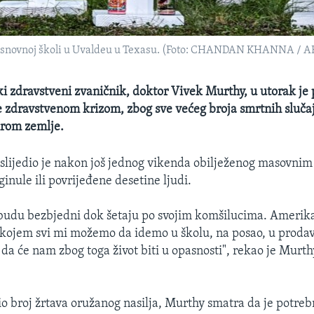
osnovnoj školi u Uvaldeu u Texasu. (Foto: CHANDAN KHANNA / A
i zdravstveni zvaničnik, doktor Vivek Murthy, u utorak je 
e zdravstvenom krizom, zbog sve većeg broja smrtnih slučaj
irom zemlje.
slijedio je nakon još jednog vikenda obilježenog masovni
inule ili povrijeđene desetine ljudi.
 budu bezbjedni dok šetaju po svojim komšilucima. Amerika
kojem svi mi možemo da idemo u školu, na posao, u prodav
da će nam zbog toga život biti u opasnosti", rekao je Murth
io broj žrtava oružanog nasilja, Murthy smatra da je potr