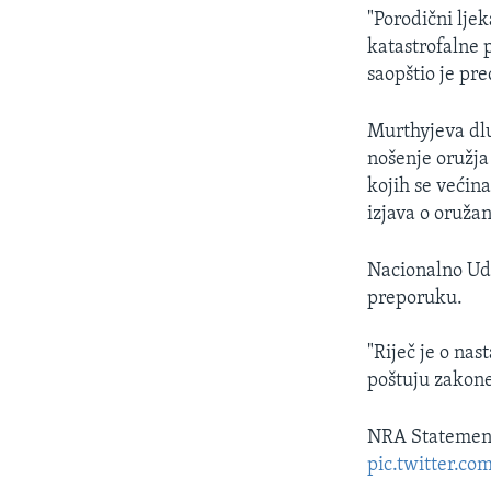
"Porodični ljek
katastrofalne 
saopštio je pr
Murthyjeva dlu
nošenje oružja
kojih se većin
izjava o oruža
Nacionalno Ud
preporuku.
"Riječ je o nas
poštuju zakon
NRA Statement
pic.twitter.