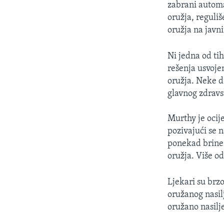
zabrani autom
oružja, reguli
oružja na javn
Ni jedna od ti
rešenja usvoje
oružja. Neke d
glavnog zdrav
Murthy je ocije
pozivajući se 
ponekad brine 
oružja. Više o
Ljekari su brz
oružanog nasil
oružano nasilj