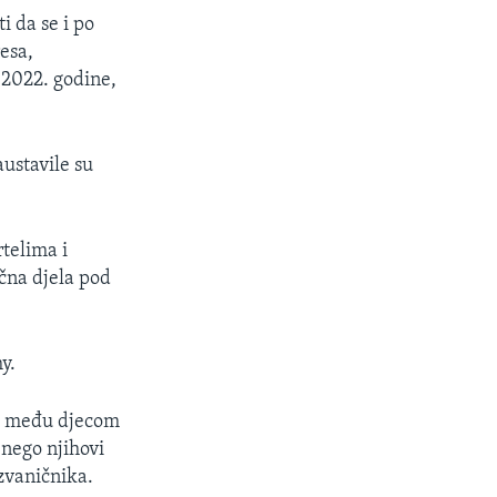
i da se i po
esa,
 2022. godine,
austavile su
rtelima i
čna djela pod
y.
to među djecom
 nego njihovi
zvaničnika.