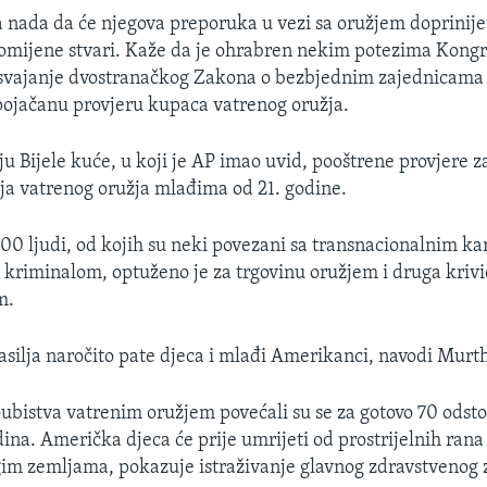
 nada da će njegova preporuka u vezi sa oružjem doprinijet
omijene stvari. Kaže da je ohrabren nekim potezima Kongr
usvajanje dvostranačkog Zakona o bezbjednim zajednicama
pojačanu provjeru kupaca vatrenog oružja.
u Bijele kuće, u koji je AP imao uvid, pooštrene provjere z
a vatrenog oružja mlađima od 21. godine.
500 ljudi, od kojih su neki povezani sa transnacionalnim ka
kriminalom, optuženo je za trgovinu oružjem i druga krivi
m.
silja naročito pate djeca i mlađi Amerikanci, navodi Murth
ubistva vatrenim oružjem povećali su se za gotovo 70 ods
dina. Američka djeca će prije umrijeti od prostrijelnih rana
gim zemljama, pokazuje istraživanje glavnog zdravstvenog 