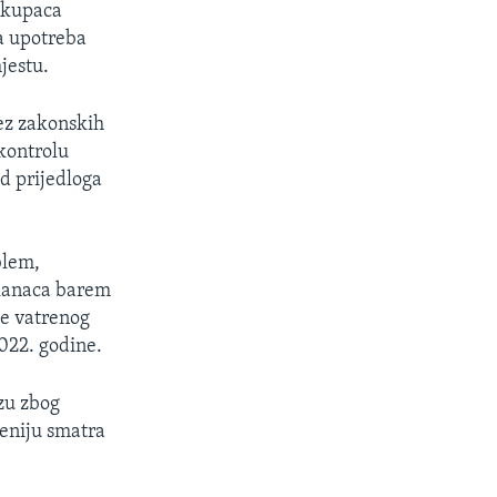
 kupaca
la upotreba
jestu.
bez zakonskih
 kontrolu
d prijedloga
blem,
ikanaca barem
be vatrenog
022. godine.
zu zbog
ceniju smatra