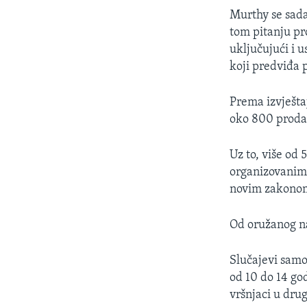
Murthy se sada
tom pitanju pr
uključujući i 
koji predviđa 
Prema izvještaj
oko 800 prodaj
Uz to, više od 
organizovanim 
novim zakono
Od oružanog na
Slučajevi samo
od 10 do 14 go
vršnjaci u dru