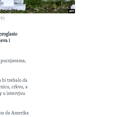
FP)
proglasio
eva i
m pucnjavama,
 bi trebalo da
nicu, crkvu, a
y u intervjuu
ebno da Amerika