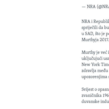
— NRA (@NR
NRA i Republik
spriječili da 
u SAD, što je 
Murthyja 2017.
Murthy je već 
uključujući us
New York Time
zdravlja među
upozorenjima s
Svijest o opas
zvaničnika 196
duvanske indus