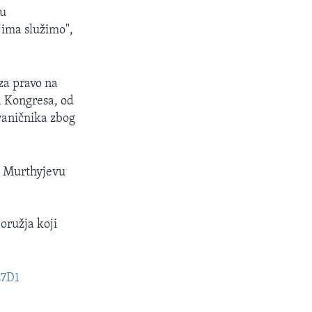
su
jima služimo",
za pravo na
a Kongresa, od
zvaničnika zbog
o Murthyjevu
 oružja koji
E7D1