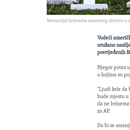
Memorijal žrtavama masovnog ubistva u 
Vodeći američk
oružano nasilj
povrijeđenih š
Njegov potez u
u kojima su pog
"Ljudi žele da
bude mjesto u 
da ne brinemo 
za AP.
Da bi se smanj