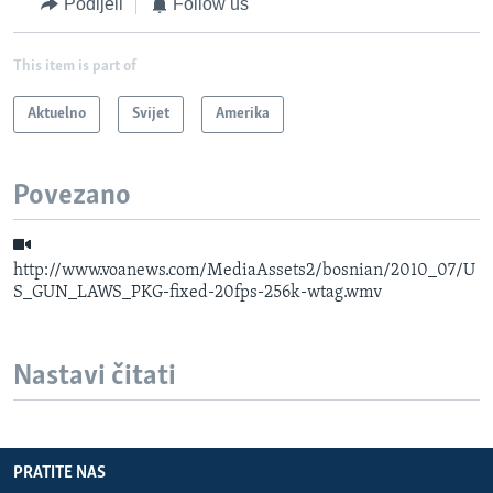
Podijeli
Follow us
This item is part of
Aktuelno
Svijet
Amerika
Povezano
http://www.voanews.com/MediaAssets2/bosnian/2010_07/U
S_GUN_LAWS_PKG-fixed-20fps-256k-wtag.wmv
Nastavi čitati
PRATITE NAS