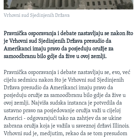
MAGAZIN
Vrhovni sud Sjedinjenih Država
O GLASU AMERIKE
Learning English
Pravnička osporavanja i debate nastavljaju se nakon što
je Vrhovni sud Sjedinjenih Država presudio da
Amerikanci imaju pravo da posjeduju oružje za
PRATITE NAS
samoodbranu bilo gdje da žive u ovoj zemlji.
Pravnička osporavanja i debate nastavljaju se, evo, već
Jezici
cijelu sedmicu nakon što je Vrhovni sud Sjedinjenih
Država presudio da Amerikanci imaju pravo da
posjeduju oružje za samoodbranu bilo gdje da žive u
ovoj zemlji. Najviša sudska instanca je potvrdila da
ustavno pravo na posjedovanje oružja važi u cijeloj
Americi - odgovarajući tako na zahtjev da se ukine
zabrana oružja koja je važila u saveznoj državi Illinois.
Vrhovni sud je, medjutim, rekao da se tom presudom