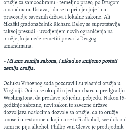
oružje za samoodbranu - temeljno pravo, po Drugom
amandmanu Ustava, i da se to primjenjuje i na
pravosudje saveznih država i lokalne zakone. Ali
čikaški gradonačelnik Richard Daley se suprotstavlja
takvoj presudi - uvodjenjem novih ograničenja na
oružje, koja neće remetiti prava iz Drugog
amandmana.
- Mi smo zemlja zakona, i nikad ne smijemo postati
zemlja oružja.
Odluku Vrhovnog suda pozdravili su vlasnici oružja u
Virginiji. Oni su se okupili u jednom baru u predgradju
Washingtona, da proslave još jednu pobjedu. Nakon 15-
godišnje zabrane, novi zakon te savezne države
dozvoljava nosiocima dozvole za oružje, da to oružje
unose i u restorane u kojima se toči alkohol, sve dok oni
sami ne piju alkohol. Phillip van Cleave je predsjednik