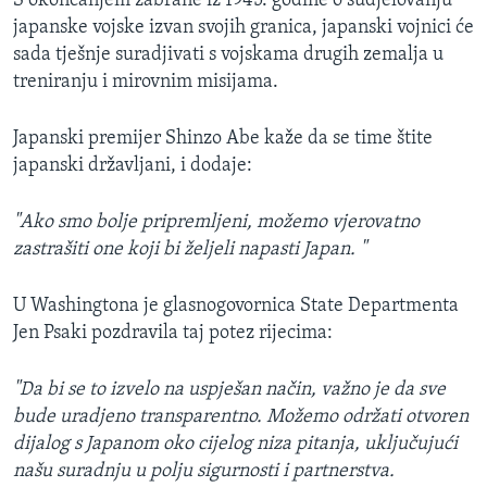
S okončanjem zabrane iz 1945. godine o sudjelovanju
japanske vojske izvan svojih granica, japanski vojnici će
sada tješnje suradjivati s vojskama drugih zemalja u
treniranju i mirovnim misijama.
Japanski premijer Shinzo Abe kaže da se time štite
japanski državljani, i dodaje:
"Ako smo bolje pripremljeni, možemo vjerovatno
zastrašiti one koji bi željeli napasti Japan. "
U Washingtona je glasnogovornica State Departmenta
Jen Psaki pozdravila taj potez rijecima:
"Da bi se to izvelo na uspješan način, važno je da sve
bude uradjeno transparentno. Možemo održati otvoren
dijalog s Japanom oko cijelog niza pitanja, uključujući
našu suradnju u polju sigurnosti i partnerstva.