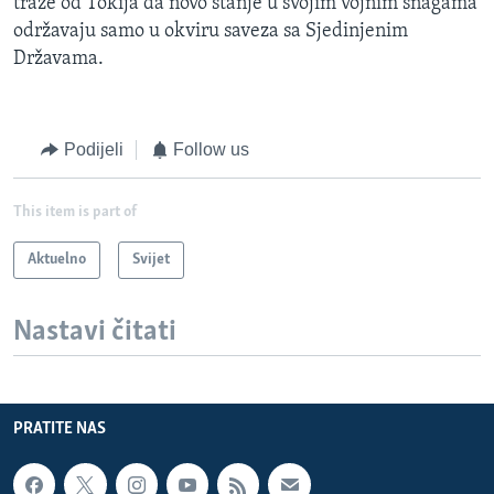
traže od Tokija da novo stanje u svojim vojnim snagama
održavaju samo u okviru saveza sa Sjedinjenim
Državama.
Podijeli
Follow us
This item is part of
Aktuelno
Svijet
Nastavi čitati
PRATITE NAS