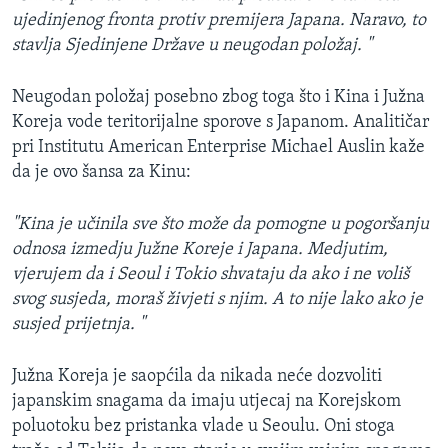
ujedinjenog fronta protiv premijera Japana. Naravo, to
stavlja Sjedinjene Države u neugodan položaj. "
Neugodan položaj posebno zbog toga što i Kina i Južna
Koreja vode teritorijalne sporove s Japanom. Analitičar
pri Institutu American Enterprise Michael Auslin kaže
da je ovo šansa za Kinu:
"Kina je učinila sve što može da pomogne u pogoršanju
odnosa izmedju Južne Koreje i Japana. Medjutim,
vjerujem da i Seoul i Tokio shvataju da ako i ne voliš
svog susjeda, moraš živjeti s njim. A to nije lako ako je
susjed prijetnja. "
Južna Koreja je saopćila da nikada neće dozvoliti
japanskim snagama da imaju utjecaj na Korejskom
poluotoku bez pristanka vlade u Seoulu. Oni stoga