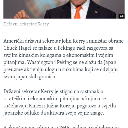
MAGAZIN
O GLASU AMERIKE
Državni sekretar Kerry
Learning English
Američki državni sekretar John Kerry i ministar obrane
PRATITE NAS
Chuck Hagel se nalaze u Pekingu radi razgovora sa
svojim kineskim kolegama o ekonomskim i vojnim
pitanjima. Washington i Peking se ne slažu da Japan
preuzme aktivniju ulogu u sukobima koji se odvijaju
Jezici
izvan japanskih granica.
Državni sekretar Kerry je stigao na sastanak o
strateškim i ekonomskim pitanjima s kojima se
sučeljavaju Kinezi i Južna Koreja, pogotovo u svjetlu
japanske odluke da aktivira svoje vojne snage.