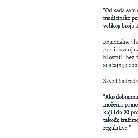
"Od kada sam s
medicinske pom
velikog broja a
Regionalne vla
pročišćavanja 
bi ostati i bez
značajnije pobo
Sayed Sadredin
"Ako dobijemo 
možemo pomoći
koji i do 90 p
takođe tražimo 
regulative."