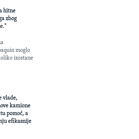
a hitne
ga zbog
e."
ma
Joaquin moglo
koliko izostane
e vlade,
 nove kamione
 tu pomoć, a
nju efikasnije