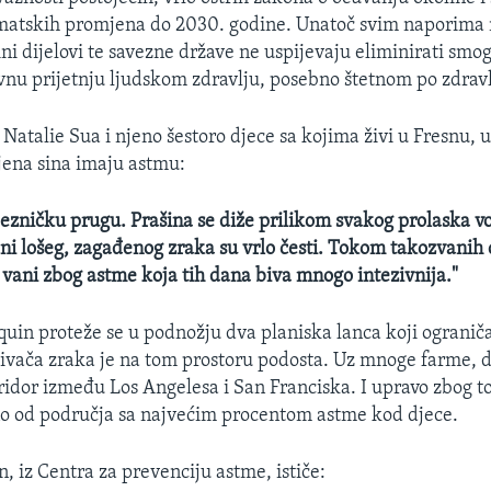
matskih promjena do 2030. godine. Unatoč svim naporima n
ni dijelovi te savezne države ne uspijevaju eliminirati smog
vnu prijetnju ljudskom zdravlju, posebno štetnom po zdravl
 Natalie Sua i njeno šestoro djece sa kojima živi u Fresnu, u
jena sina imaju astmu:
jezničku prugu. Prašina se diže prilikom svakog prolaska vo
ani lošeg, zagađenog zraka su vrlo česti. Tokom takozvanih
vani zbog astme koja tih dana biva mnogo intezivnija."
quin proteže se u podnožju dva planiska lanca koji ograniča
ivača zraka je na tom prostoru podosta. Uz mnoge farme, do
oridor između Los Angelesa i San Franciska. I upravo zbog t
no od područja sa najvećim procentom astme kod djece.
, iz Centra za prevenciju astme, ističe: