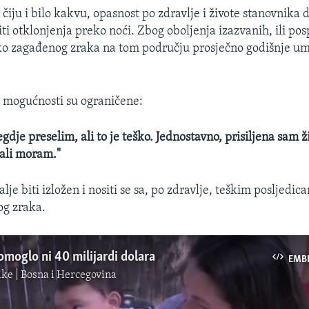
čiju i bilo kakvu, opasnost po zdravlje i živote stanovnika 
ti otklonjenja preko noći. Zbog oboljenja izazvanih, ili pos
ko zagađenog zraka na tom području prosječno godišnje um
 mogućnosti su ograničene:
gdje preselim, ali to je teško. Jednostavno, prisiljena sam ži
 ali moram."
dalje biti izložen i nositi se sa, po zdravlje, teškim posljedi
og zraka.
omoglo ni 40 milijardi dolara
EMB
ke | Bosna i Hercegovina