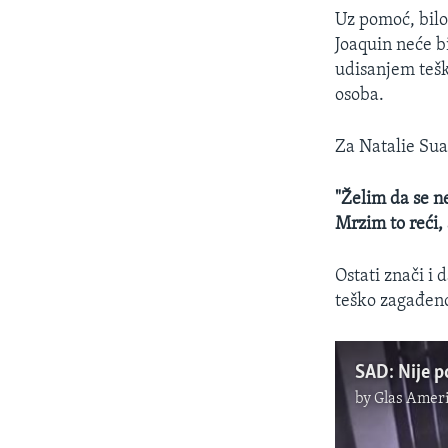
Uz pomoć, bilo 
Joaquin neće bi
udisanjem teš
osoba.
Za Natalie Sua
"Želim da se ne
Mrzim to reći,
Ostati znači i 
teško zagađen
SAD: Nije p
by
Glas Ameri