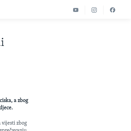
i
ciska, a zbog
djece.
 vijesti zbog
 sprečavanju