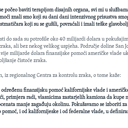
e počeo baviti terapijom disajnih organa, svi mi u službam
oći znali smo koji su dani dani intenzivnog prisustva smo
stmatičara koji su se gušili, povraćali i imali teške glavobolj
sti do sada su potrošile oko 40 milijardi dolara u pokušaji
zraka, ali bez nekog velikog uspjeha. Područje doline San 
 dvije milijarde dolara finansijske pomoći američke vlade u
ljšanje čistoće zraka.
, iz regionalnog Centra za kontrolu zraka, o tome kaže:
određenu finansijsku pomoć kalifornijske vlade i američk
, primjera radi, vlasnicima zastarjelih kamiona da kupe
rocenata manje zagađuju okolinu. Pokušavamo se izboriti za
pomoć, i od kalifornijeske i od federalne vlade, u definira