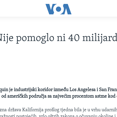
ije pomoglo ni 40 milijard
quin je industrijski koridor između Los Angelesa i San Fran
e od američkih područja sa najvećim procentom astme kod 
na država Kalifornija prošlog tjedna bila je u vrhu udarnih
ažnosti postojećih, vrlo oštrih zakona o očuvanju okoline i