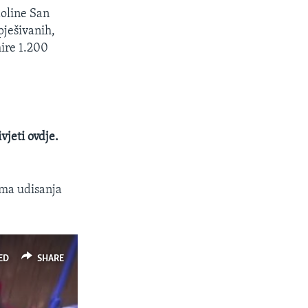
doline San
pješivanih,
ire 1.200
vjeti ovdje.
cama udisanja
ED
SHARE