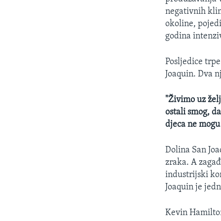
MAGAZIN
negativnih kli
O GLASU AMERIKE
okoline, pojedi
godina intenzi
Posljedice trpe
Joaquin. Dva n
"Živimo uz žel
ostali smog, d
djeca ne mogu 
Dolina San Joa
zraka. A zagađ
industrijski k
Joaquin je jed
Kevin Hamilton