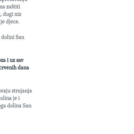
a zaštiti
, dugi niz
je djece.
 dolini San
za i uz sav
 crvenih dana
vaju strujanja
lina je i
oga dolina San