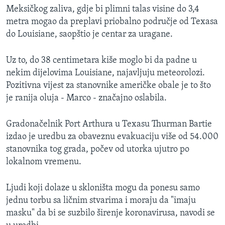
Meksičkog zaliva, gdje bi plimni talas visine do 3,4
metra mogao da preplavi priobalno područje od Texasa
do Louisiane, saopštio je centar za uragane.
Uz to, do 38 centimetara kiše moglo bi da padne u
nekim dijelovima Louisiane, najavljuju meteorolozi.
Pozitivna vijest za stanovnike američke obale je to što
je ranija oluja - Marco - značajno oslabila​.
Gradonačelnik Port Arthura u Texasu Thurman Bartie​
izdao je uredbu za obaveznu evakuaciju više od 54.000
stanovnika tog grada, počev od utorka ujutro po
lokalnom vremenu.
Ljudi koji dolaze u skloništa mogu da ponesu samo
jednu torbu sa ličnim stvarima i moraju da "imaju
masku" da bi se suzbilo širenje koronavirusa, navodi se