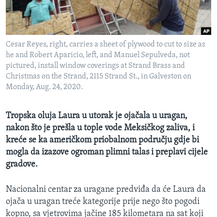
MAGAZIN
O GLASU AMERIKE
Cesar Reyes, right, carries a sheet of plywood to cut to size as
Learning English
he and Robert Aparicio, left, and Manuel Sepulveda, not
pictured, install window coverings at Strand Brass and
Christmas on the Strand, 2115 Strand St., in Galveston on
PRATITE NAS
Monday, Aug. 24, 2020.
Tropska oluja Laura u utorak je ojačala u uragan,
Jezici
nakon što je prešla u tople vode Meksičkog zaliva, i
kreće se ka američkom priobalnom području gdje bi
mogla da izazove ogroman plimni talas i preplavi cijele
gradove.
Nacionalni centar za uragane predviđa da će Laura da
ojača u uragan treće kategorije prije nego što pogodi
kopno, sa vjetrovima jačine 185 kilometara na sat koji