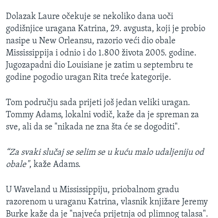
Dolazak Laure očekuje se nekoliko dana uoči
godišnjice uragana Katrina, 29. avgusta, koji je probio
nasipe u New Orleansu, razorio veći dio obale
Mississippija i odnio i do 1.800 života 2005. godine.
Jugozapadni dio Louisiane je zatim u septembru te
godine pogodio uragan Rita treće kategorije.
Tom području sada prijeti još jedan veliki uragan.
Tommy Adams, lokalni vodič, kaže da je spreman za
sve, ali da se "nikada ne zna šta će se dogoditi".
“Za svaki slučaj se selim se u kuću malo udaljeniju od
obale"
, kaže Adams.
U Waveland u Mississippiju, priobalnom gradu
razorenom u uraganu Katrina, vlasnik knjižare Jeremy
Burke​ kaže da je "najveća prijetnja od plimnog talasa".