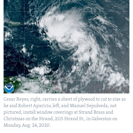
Cesar Reyes, right, carries a sheet of plywood to cut to size as
he and Robert Aparicio, left, and Manuel Sepulveda, not
pictured, install window coverings at Strand Brass and
Christmas on the Strand, 2115 Strand St., in Galveston on
Monday, Aug. 24, 2020.