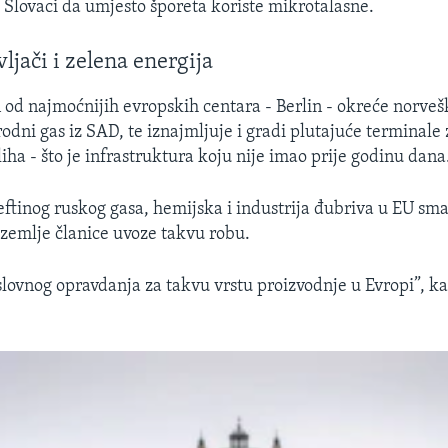
a Slovaci da umjesto šporeta koriste mikrotalasne.
ljači i zelena energija
 od najmoćnijih evropskih centara - Berlin - okreće norve
rodni gas iz SAD, te iznajmljuje i gradi plutajuće terminale 
liha - što je infrastruktura koju nije imao prije godinu dana
jeftinog ruskog gasa, hemijska i industrija đubriva u EU sm
 zemlje članice uvoze takvu robu.
lovnog opravdanja za takvu vrstu proizvodnje u Evropi”, ka