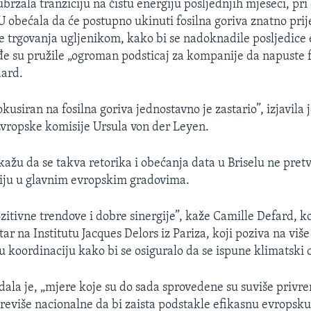
brzala tranziciju na čistu energiju posljednjih mjeseci, pri
EU obećala da će postupno ukinuti fosilna goriva znatno pri
e trgovanja ugljenikom, kako bi se nadoknadile posljedice 
đe su pružile „ogroman podsticaj za kompanije da napuste f
aard.
kusiran na fosilna goriva jednostavno je zastario”, izjavila 
Evropske komisije Ursula von der Leyen.
 kažu da se takva retorika i obećanja data u Briselu ne pret
iju u glavnim evropskim gradovima.
zitivne trendove i dobre sinergije”, kaže Camille Defard, k
ar na Institutu Jacques Delors iz Pariza, koji poziva na viš
u koordinaciju kako bi se osiguralo da se ispune klimatski c
ala je, „mjere koje su do sada sprovedene su suviše privr
previše nacionalne da bi zaista podstakle efikasnu evropsku