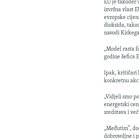
EU je također u
izvršna vlast 
evropske cijen
dioksida, tako
navodi Kirkeg
„Model rasta fo
godine šefica 
Ipak, kritičari
konkretnu akc
„Vidjeli smo po
energetski cent
sredstava i već
„Međutim”, dod
dobrovoljne i 