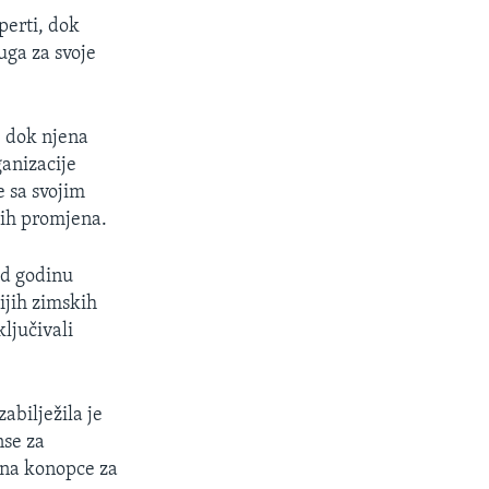
perti, dok
uga za svoje
e dok njena
ganizacije
e sa svojim
kih promjena.
od godinu
ijih zimskih
ljučivali
abilježila je
nse za
a na konopce za