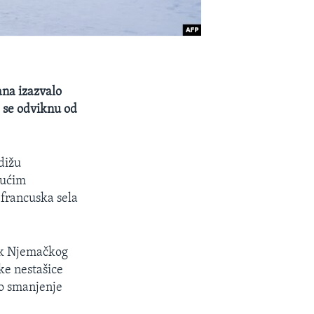
ana izazvalo
a se odviknu od
dižu
gućim
 francuska sela
nik Njemačkog
ke nestašice
to smanjenje