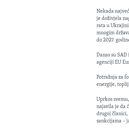
Nekada najveći
je doživjela n
rata u Ukrajini
mnogim država
do 2027. godin
Danas su SAD i
agenciji EU Eur
Potražnja za f
energije, topl
Uprkos svemu, 
najavila je da
drugoj članici
sankcijama – j