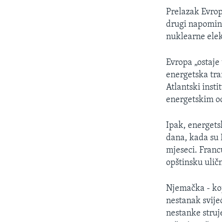
Prelazak Evrop
drugi napominj
nuklearne elek
Evropa „ostaje
energetska tra
Atlantski insti
energetskim od
Ipak, energets
dana, kada su 
mjeseci. Francu
opštinsku uličn
Njemačka - koj
nestanak svijeć
nestanke struj