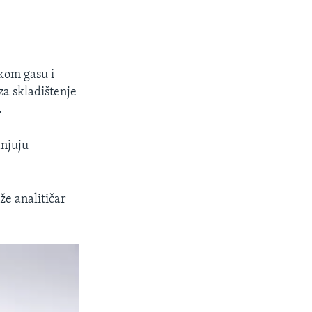
škom gasu i
za skladištenje
.
anjuju
že analitičar