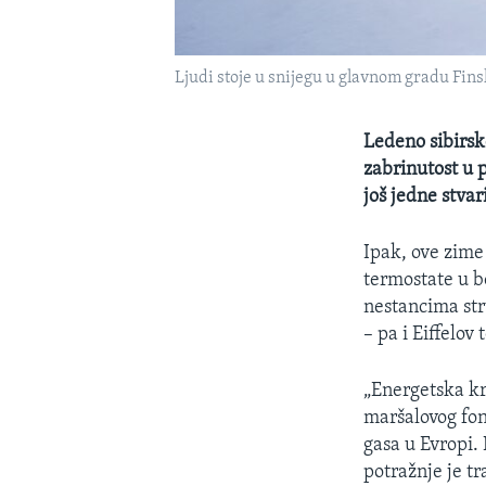
Ljudi stoje u snijegu u glavnom gradu Fins
Ledeno sibirsk
zabrinutost u 
još jedne stvar
Ipak, ove zime
termostate u b
nestancima str
– pa i Eiffelov 
„Energetska kr
maršalovog fon
gasa u Evropi.
potražnje je tr