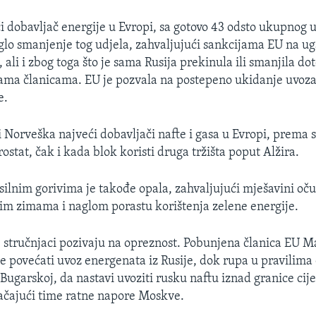
 dobavljač energije u Evropi, sa gotovo 43 odsto ukupnog
aglo smanjenje tog udjela, zahvaljujući sankcijama EU na uga
, ali i zbog toga što je sama Rusija prekinula ili smanjila do
ma članicama. EU je pozvala na postepeno ukidanje uvoza
e.
 Norveška najveći dobavljači nafte i gasa u Evropi, prema s
ostat, čak i kada blok koristi druga tržišta poput Alžira.
osilnim gorivima je takođe opala, zahvaljujući mješavini oč
ijim zimama i naglom porastu korištenja zelene energije.
stručnjaci pozivaju na opreznost. Pobunjena članica EU 
 će povećati uvoz energenata iz Rusije, dok rupa u pravili
, Bugarskoj, da nastavi uvoziti rusku naftu iznad granice ci
ačajući time ratne napore Moskve.