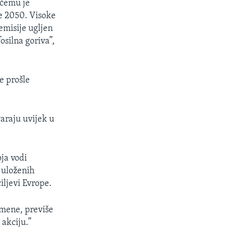
 čemu je
je 2050. Visoke
emisije ugljen
osilna goriva”,
je prošle
varaju uvijek u
oja vodi
e uloženih
iljevi Evrope.
emene, previše
 akciju.”