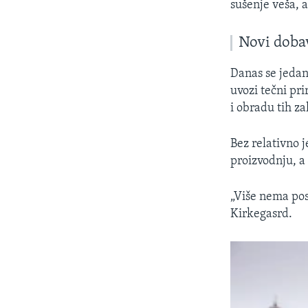
sušenje veša, 
Novi dobav
Danas se jedan
uvozi tečni pri
i obradu tih za
Bez relativno 
proizvodnju, a
„Više nema pos
Kirkegasrd.