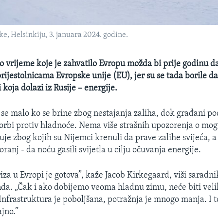
ke, Helsinkiju, 3. januara 2024. godine.
o vrijeme koje je zahvatilo Evropu možda bi prije godinu d
prijestolnicama Evropske unije (EU), jer su se tada borile d
i koja dolazi iz Rusije – energije.
 se malo ko se brine zbog nestajanja zaliha, dok građani po
orbi protiv hladnoće. Nema više strašnih upozorenja o mo
uje zbog kojih su Nijemci krenuli da prave zalihe svijeća, a
toranj - da noću gasili svijetla u cilju očuvanja energije.
iza u Evropi je gotova”, kaže Jacob Kirkegaard, viši sarad
da. „Čak i ako dobijemo veoma hladnu zimu, neće biti veli
 Infrastruktura je poboljšana, potražnja je mnogo manja. I 
ajno.”