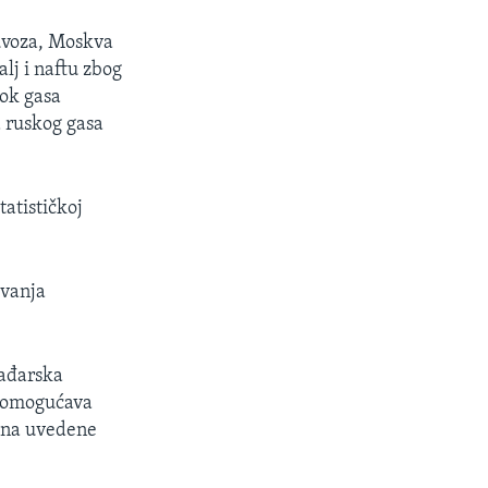
 uvoza, Moskva
lj i naftu zbog
tok gasa
 ruskog gasa
tatističkoj
uvanja
Mađarska
ma omogućava
jena uvedene