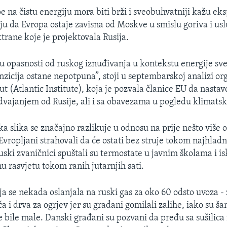
e na čistu energiju mora biti brži i sveobuhvatniji kažu eks
u da Evropa ostaje zavisna od Moskve u smislu goriva i usl
trane koje je projektovala Rusija.
 u opasnosti od ruskog iznuđivanja u kontekstu energije sv
nzicija ostane nepotpuna”, stoji u septembarskoj analizi or
tut (Atlantic Institute), koja je pozvala članice EU da nastav
vajanjem od Rusije, ali i sa obavezama u pogledu klimats
ka slika se značajno razlikuje u odnosu na prije nešto više 
Evropljani strahovali da će ostati bez struje tokom najhladn
ski zvaničnici spuštali su termostate u javnim školama i isk
u rasvjetu tokom ranih jutarnjih sati.
a se nekada oslanjala na ruski gas za oko 60 odsto uvoza - z
a i drva za ogrjev jer su građani gomilali zalihe, iako su ša
e bile male. Danski građani su pozvani da pređu sa sušilic