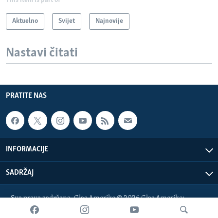
This item is part of
Aktuelno
Svijet
Najnovije
Nastavi čitati
PRATITE NAS
INFORMACIJE
SADRŽAJ
Sva prava zadržana. Glas Amerike © 2026 Glas Amerike:
bosnian-service@voanews.com