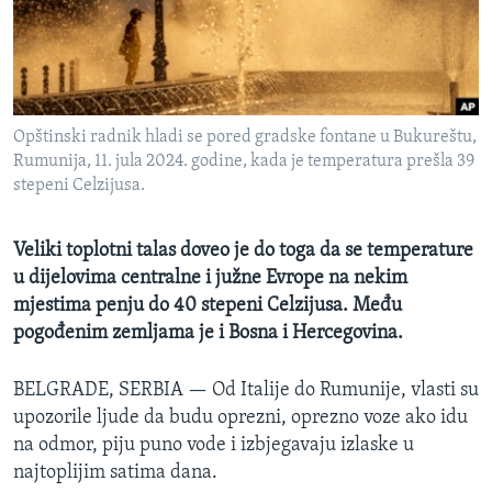
MAGAZIN
O GLASU AMERIKE
Learning English
Opštinski radnik hladi se pored gradske fontane u Bukureštu,
Rumunija, 11. jula 2024. godine, kada je temperatura prešla 39
PRATITE NAS
stepeni Celzijusa.
Veliki toplotni talas doveo je do toga da se temperature
u dijelovima centralne i južne Evrope na nekim
Jezici
mjestima penju do 40 stepeni Celzijusa. Među
pogođenim zemljama je i Bosna i Hercegovina.
BELGRADE, SERBIA —
Od Italije do Rumunije, vlasti su
upozorile ljude da budu oprezni, oprezno voze ako idu
na odmor, piju puno vode i izbjegavaju izlaske u
najtoplijim satima dana.