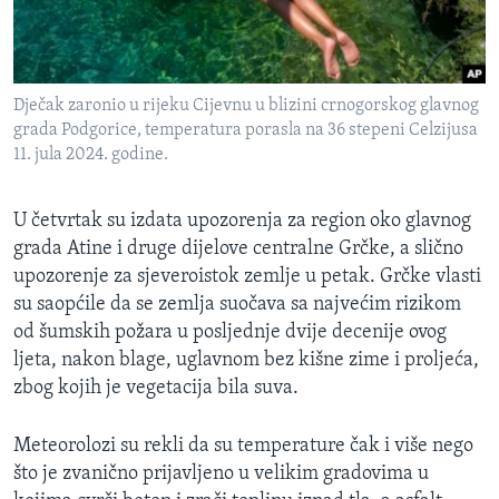
Dječak zaronio u rijeku Cijevnu u blizini crnogorskog glavnog
grada Podgorice, temperatura porasla na 36 stepeni Celzijusa
11. jula 2024. godine.
U četvrtak su izdata upozorenja za region oko glavnog
grada Atine i druge dijelove centralne Grčke, a slično
upozorenje za sjeveroistok zemlje u petak. Grčke vlasti
su saopćile da se zemlja suočava sa najvećim rizikom
od šumskih požara u posljednje dvije decenije ovog
ljeta, nakon blage, uglavnom bez kišne zime i proljeća,
zbog kojih je vegetacija bila suva.
Meteorolozi su rekli da su temperature čak i više nego
što je zvanično prijavljeno u velikim gradovima u