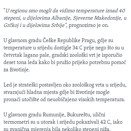
"
U regionu smo mogli da vidimo temperature iznad 40
stepeni, u dijelovima Albanije, Sjeverne Makedonije, u
Grčkoj i u dijelovima Srbije"
, prognozirao je on.
U glavnom gradu Češke Republike Pragu, gdje su
temperature u srijedu dostigle 34 C prije nego što su u
četvrtak lagano pale, gradski zoološki vrt je isporučio
deset tona leda kako bi pružio prijeko potrebnu pomoć
za životinje.
Led je strateški postavljen oko zoološkog vrta u srijedu,
stvarajući hladna mjesta gdje bi životinje mogle
pronaći utočište od neuobičajeno visokih temperatura.
U glavnom gradu Rumunije, Bukureštu, ulični
termometri su u utorak i srijedu pokazivali 42 C, iako
su zvanična mjerenja bila nekoliko stepeni niža.