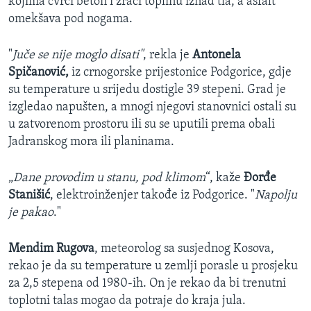
kojima cvrči beton i zrači toplinu iznad tla, a asfalt
omekšava pod nogama.
"
Juče se nije moglo disati"
, rekla je
Antonela
Spičanović,
iz crnogorske prijestonice Podgorice, gdje
su temperature u srijedu dostigle 39 stepeni. Grad je
izgledao napušten, a mnogi njegovi stanovnici ostali su
u zatvorenom prostoru ili su se uputili prema obali
Jadranskog mora ili planinama.
„
Dane provodim u stanu, pod klimom
“, kaže
Đorđe
Stanišić
, elektroinženjer takođe iz Podgorice. "
Napolju
je pakao
."
Mendim Rugova
, meteorolog sa susjednog Kosova,
rekao je da su temperature u zemlji porasle u prosjeku
za 2,5 stepena od 1980-ih. On je rekao da bi trenutni
toplotni talas mogao da potraje do kraja jula.