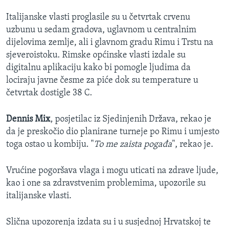
Italijanske vlasti proglasile su u četvrtak crvenu
uzbunu u sedam gradova, uglavnom u centralnim
dijelovima zemlje, ali i glavnom gradu Rimu i Trstu na
sjeveroistoku. Rimske općinske vlasti izdale su
digitalnu aplikaciju kako bi pomogle ljudima da
lociraju javne česme za piće dok su temperature u
četvrtak dostigle 38 C.
Dennis Mix
, posjetilac iz Sjedinjenih Država, rekao je
da je preskočio dio planirane turneje po Rimu i umjesto
toga ostao u kombiju. "
To me zaista pogađa
", rekao je.
Vrućine pogoršava vlaga i mogu uticati na zdrave ljude,
kao i one sa zdravstvenim problemima, upozorile su
italijanske vlasti.
Slična upozorenja izdata su i u susjednoj Hrvatskoj te