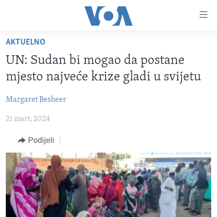
Linkovi
Pređi
na
AKTUELNO
glavni
TV PROGRAM
sadržaj
UN: Sudan bi mogao da postane
VIDEO
Pređi
mjesto najveće krize gladi u svijetu
na
FOTOGRAFIJE DANA
glavnu
Margaret Besheer
VIJESTI
navigaciju
Idi
21 mart, 2024
NAUKA I TEHNOLOGIJA
SJEDINJENE AMERIČKE DRŽAVE
na
SPECIJALNI PROJEKTI
BOSNA I HERCEGOVINA
Podijeli
pretragu
KORUPCIJA
SVIJET
SLOBODA MEDIJA
ŽENSKA STRANA
IZBJEGLIČKA STRANA