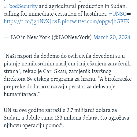
#FoodSecurity
and agricultural production in Sudan,
calling for immediate cessation of hostilities.
#UNSC
➡️
https://t.co/jgbN7Xj1wE
pic.twitter.com/opgwjhGBFK
— FAO in New York (@FAONewYork)
March 20, 2024
"Naši napori da dođemo do ovih civila dovedeni su u
pitanje nemilosrdnim nasiljem i miješanjem zaraćenih
strana", rekao je Carl Skau, zamjenik izvršnog
direktora Svjetskog programa za hranu. "A birokratske
prepreke dodatno sužavaju prostor za delovanje
humanitaraca."
UN su ove godine zatražile 2,7 milijardi dolara za
Sudan, a dobile samo 133 miliona dolara, što ugrožava
njihovu operaciju pomoći.