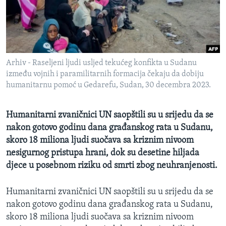
MAGAZIN
O GLASU AMERIKE
Learning English
Arhiv - Raseljeni ljudi usljed tekućeg konfikta u Sudanu
između vojnih i paramilitarnih formacija čekaju da dobiju
PRATITE NAS
humanitarnu pomoć u Gedarefu, Sudan, 30 decembra 2023.
Humanitarni zvaničnici UN saopštili su u srijedu da se
nakon gotovo godinu dana građanskog rata u Sudanu,
Jezici
skoro 18 miliona ljudi suočava sa kriznim nivoom
nesigurnog pristupa hrani, dok su desetine hiljada
djece u posebnom riziku od smrti zbog neuhranjenosti.
Humanitarni zvaničnici UN saopštili su u srijedu da se
nakon gotovo godinu dana građanskog rata u Sudanu,
skoro 18 miliona ljudi suočava sa kriznim nivoom