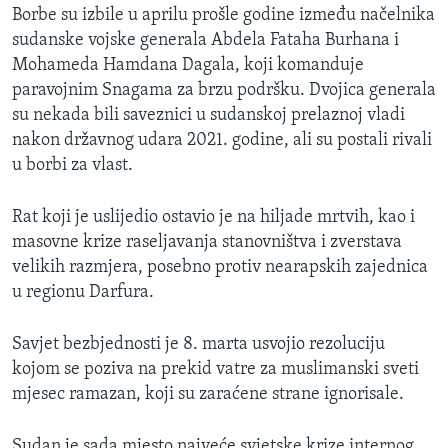
Borbe su izbile u aprilu prošle godine između načelnika
sudanske vojske generala Abdela Fataha Burhana i
Mohameda Hamdana Dagala, koji komanduje
paravojnim Snagama za brzu podršku. Dvojica generala
su nekada bili saveznici u sudanskoj prelaznoj vladi
nakon državnog udara 2021. godine, ali su postali rivali
u borbi za vlast.
Rat koji je uslijedio ostavio je na hiljade mrtvih, kao i
masovne krize raseljavanja stanovništva i zverstava
velikih razmjera, posebno protiv nearapskih zajednica
u regionu Darfura.
Savjet bezbjednosti je 8. marta usvojio rezoluciju
kojom se poziva na prekid vatre za muslimanski sveti
mjesec ramazan, koji su zaraćene strane ignorisale.
Sudan je sada mjesto najveće svjetske krize internog