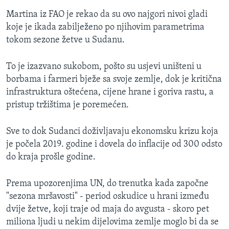
Martina iz FAO je rekao da su ovo najgori nivoi gladi
koje je ikada zabilježeno po njihovim parametrima
tokom sezone žetve u Sudanu.
To je izazvano sukobom, pošto su usjevi uništeni u
borbama i farmeri bježe sa svoje zemlje, dok je kritična
infrastruktura oštećena, cijene hrane i goriva rastu, a
pristup tržištima je poremećen.
Sve to dok Sudanci doživljavaju ekonomsku krizu koja
je počela 2019. godine i dovela do inflacije od 300 odsto
do kraja prošle godine.
Prema upozorenjima UN, do trenutka kada započne
"sezona mršavosti" - period oskudice u hrani između
dvije žetve, koji traje od maja do avgusta - skoro pet
miliona ljudi u nekim dijelovima zemlje moglo bi da se