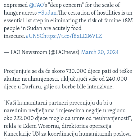
expressed
@FAO
's "deep concern" for the scale of
hunger across
#Sudan
.The cessation of hostilities is an
essential 1st step in eliminating the risk of famine.18M
people in Sudan are acutely food
insecure.
#UNSC
https://t.co/f8xLEB6VEZ
— FAO Newsroom (@FAOnews)
March 20, 2024
Procjenjuje se da će skoro 730.000 djece pati od teške
akutne neuhranjenosti, uključujući više od 240.000
djece u Darfuru, gdje su borbe bile intenzivne.
"Naši humanitarni partneri procenjuju da bi u
narednim nedjeljama i mjesecima negdje u regionu
oko 222.000 djece moglo da umre od neuhranjenosti",
rekla je Edem Wosornu, direktorica operacija
Kancelarije UN za koordinaciju humanitarnih poslova