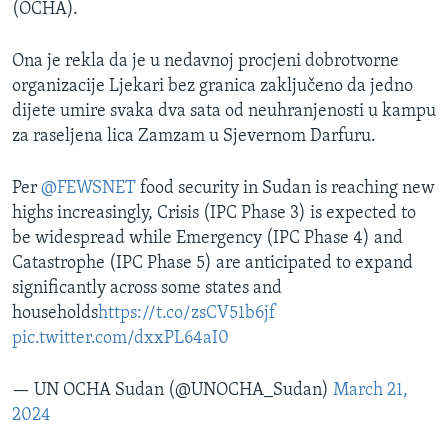
(OCHA).
Ona je rekla da je u nedavnoj procjeni dobrotvorne
organizacije Ljekari bez granica zaključeno da jedno
dijete umire svaka dva sata od neuhranjenosti u kampu
za raseljena lica Zamzam u Sjevernom Darfuru.
Per
@FEWSNET
food security in Sudan is reaching new
highs increasingly, Crisis (IPC Phase 3) is expected to
be widespread while Emergency (IPC Phase 4) and
Catastrophe (IPC Phase 5) are anticipated to expand
significantly across some states and
households
https://t.co/zsCV51b6jf
pic.twitter.com/dxxPL64aI0
— UN OCHA Sudan (@UNOCHA_Sudan)
March 21,
2024