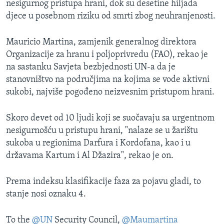
nesigurnog pristupa hrani, dok su desetine hiljada
djece u posebnom riziku od smrti zbog neuhranjenosti.
Mauricio Martina, zamjenik generalnog direktora
Organizacije za hranu i poljoprivredu (FAO), rekao je
na sastanku Savjeta bezbjednosti UN-a da je
stanovništvo na područjima na kojima se vode aktivni
sukobi, najviše pogođeno neizvesnim pristupom hrani.
Skoro devet od 10 ljudi koji se suočavaju sa urgentnom
nesigurnošću u pristupu hrani, "nalaze se u žarištu
sukoba u regionima Darfura i Kordofana, kao i u
državama Kartum i Al Džazira", rekao je on.
Prema indeksu klasifikacije faza za pojavu gladi, to
stanje nosi oznaku 4.
To the
@UN
Security Council,
@Maumartina