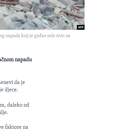
g napada koji je gađao selo Aito na
zračnom napadu
enevi da je
je djece.
om, daleko od
lje.
e faktore na