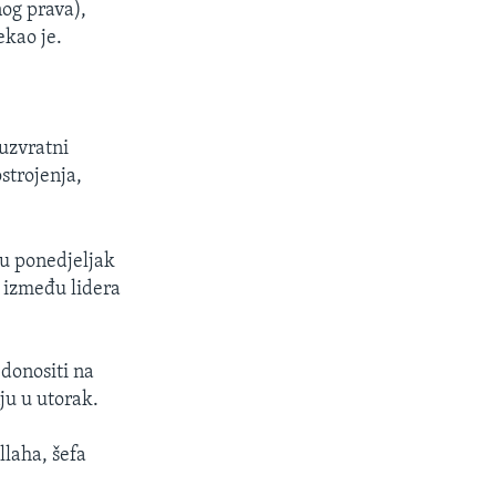
og prava),
ekao je.
uzvratni
ostrojenja,
 u ponedjeljak
 između lidera
donositi na
ju u utorak.
llaha, šefa