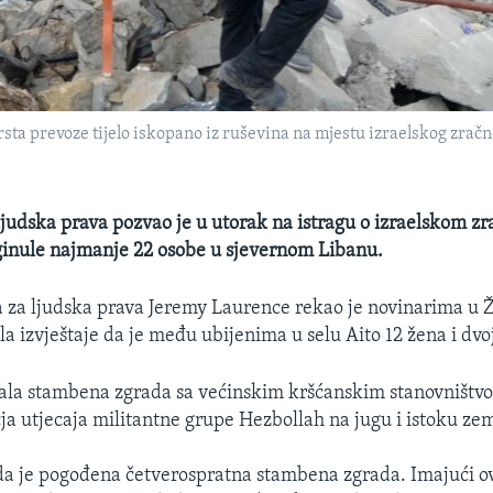
ta prevoze tijelo iskopano iz ruševina na mjestu izraelskog zračno
judska prava pozvao je u utorak na istragu o izraelskom 
ginule najmanje 22 osobe u sjevernom Libanu.
 za ljudska prava Jeremy Laurence rekao je novinarima u Ž
a izvještaje da je među ubijenima u selu Aito 12 žena i dvo
ala stambena zgrada sa većinskim kršćanskim stanovništv
ja utjecaja militantne grupe Hezbollah na jugu i istoku zem
a je pogođena četverospratna stambena zgrada. Imajući ov