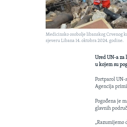
Medicinsko osobolje libanskog Crvenog krs
sjeveru Libana 14. oktobra 2024. godine.
Ured UN-a za l
u kojem su po
Portparol UN-a
Agencija primil
Pogođena je m
glavnih područ
„Razumijemo d