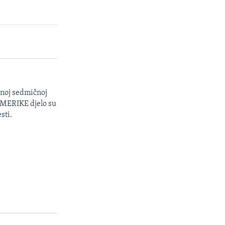
enoj sedmičnoj
 AMERIKE djelo su
sti.