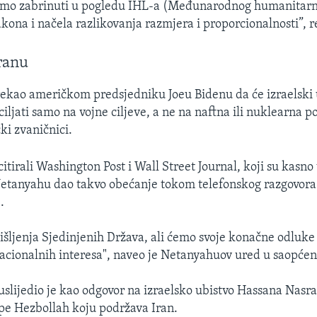
smo zabrinuti u pogledu IHL-a (Međunarodnog humanitarn
kona i načela razlikovanja razmjera i proporcionalnosti”, r
ranu
ekao američkom predsjedniku Joeu Bidenu da će izraelski 
iljati samo na vojne ciljeve, a ne na naftna ili nuklearna p
ki zvaničnici.
itirali Washington Post i Wall Street Journal, koji su kasno
 Netanyahu dao takvo obećanje tokom telefonskog razgovora
.
šljenja Sjedinjenih Država, ali ćemo svoje konačne odluke 
acionalnih interesa", naveo je Netanyahuov ured u saopćen
uslijedio je kao odgovor na izraelsko ubistvo Hassana Nasra
pe Hezbollah koju podržava Iran.