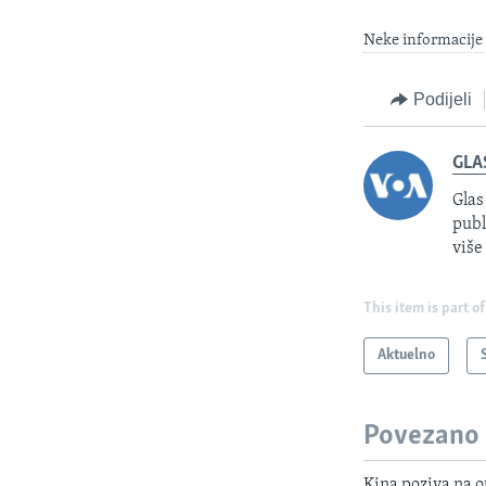
Neke informacije 
Podijeli
GLA
Glas
publ
više
This item is part of
Aktuelno
Povezano
Kina poziva na o