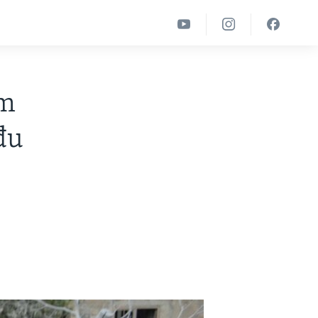
om
đu