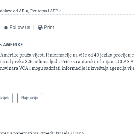
dolaze od AP-a, Reutersa i AFP-a.
Follow us
Print
S AMERIKE
 Amerike pruža vijesti i informacije na više od 40 jezika procijenj
ici od preko 326 miliona ljudi. Priče sa autorskim linijama GLAS
 novinara VOA i mogu sadržati informacije iz izveštaja agencija vije
Svijet
Najnovije
prez u napetostima između Izraela i Irana