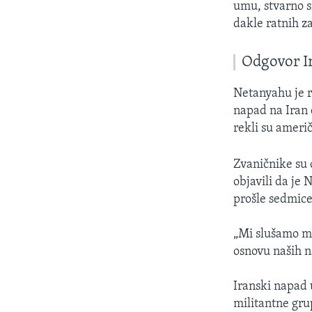
umu, stvarno 
dakle ratnih za
Odgovor I
Netanyahu je r
napad na Iran c
rekli su američ
Zvaničnike su c
objavili da je
prošle sedmice
„Mi slušamo mi
osnovu naših n
Iranski napad 
militantne gru