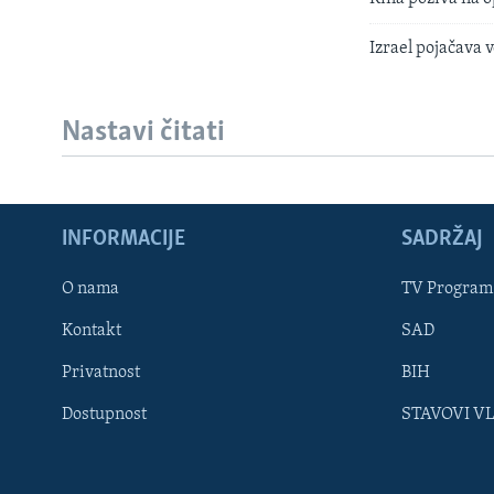
Izrael pojačava v
Nastavi čitati
INFORMACIJE
SADRŽAJ
Learning English
O nama
TV Program
Kontakt
SAD
PRATITE NAS
Privatnost
BIH
Dostupnost
STAVOVI V
Jezici