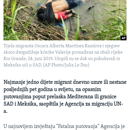
MAGAZIN
O GLASU AMERIKE
Learning English
Tijela migranta Oscara Alberta Martínez Ramírez i njegove
PRATITE NAS
skoro dvogodišnje kćerke Valerije pronađena na obali rijeke
Rio Grande, 24. juni 2019. Utopili su se dok su pokušavali iz
Meksika ući u SAD. (AP Photo/Julia Le Duc)
Jezici
Najmanje jedno dijete migrant dnevno umre ili nestane
posljednjih pet godina u svijetu, na opasnim
putovanjima poput prelaska Mediterana ili granice
SAD i Meksika, saopštila je Agencija za migraciju UN-
a.
U najnovijem izvještaju "Fatalna putovanja" Agencija je