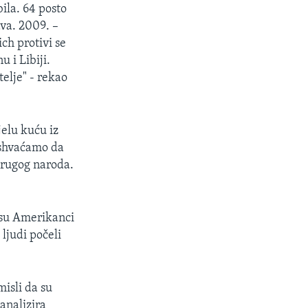
ila. 64 posto
ava. 2009. –
ch protivi se
 i Libiji.
telje" - rekao
jelu kuću iz
 shvaćamo da
 drugog naroda.
 su Amerikanci
ljudi počeli
isli da su
analizira