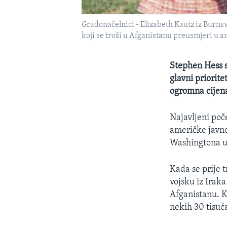
Gradonačelnici - Elizabeth Kautz iz Burnsv
koji se troši u Afganistanu preusmjeri u 
Stephen Hess s
glavni priorite
ogromna cijena
Najavljeni poč
američke javnos
Washingtona u 
Kada se prije 
vojsku iz Iraka
Afganistanu. K
nekih 30 tisuća