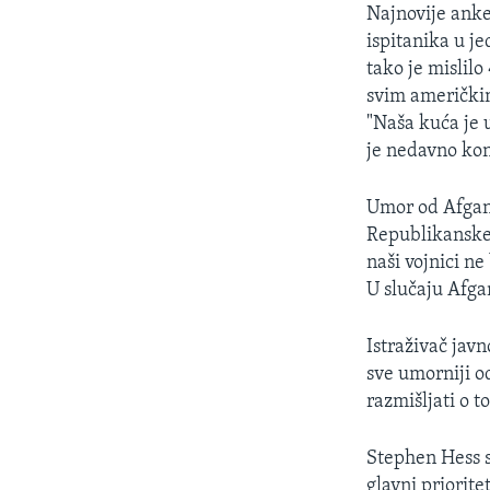
Najnovije anke
ispitanika u j
tako je mislil
svim američkim
"Naša kuća je u
je nedavno kon
Umor od Afgani
Republikanske 
naši vojnici ne
U slučaju Afgan
Istraživač jav
sve umorniji o
razmišljati o t
Stephen Hess s
glavni priorite