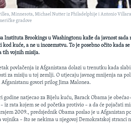
illea, Minnesota, Michael Nutter iz Philadelphije i Antonio Villara
američke gradove
a Instituta Brookings u Washingtonu kaže da javnost sada m
ti kod kuće, a ne u inozemstvu. To je posebno očito kada se 
 tih vojnih misija.
etak povlačenja iz Afganistana dolazi u trenutku kada slab
ti za misiju u toj zemlji. O utjecaju javnog mnijenja na pol
Afganistanu govori prilog Jima Malonea.
tri godine natjecao za Bijelu kuću, Barack Obama je obećao 
 – iz rata kojem se od početka protivio – a da će pojačati mi
rajem 2009., predsjednik Obama poslao je u Afganistan po
 vojnika – što se nekima u njegovoj Demokratskoj stranci ni