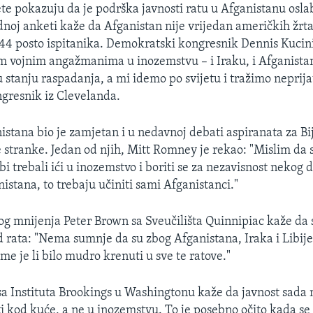
te pokazuju da je podrška javnosti ratu u Afganistanu oslab
ednoj anketi kaže da Afganistan nije vrijedan američkih žrt
o 44 posto ispitanika. Demokratski kongresnik Dennis Kucini
 vojnim angažmanima u inozemstvu – i Iraku, i Afganistanu
 stanju raspadanja, a mi idemo po svijetu i tražimo neprija
gresnik iz Clevelanda.
stana bio je zamjetan i u nedavnoj debati aspiranata za Bi
stranke. Jedan od njih, Mitt Romney je rekao: "Mislim da
 bi trebali ići u inozemstvo i boriti se za nezavisnost nekog
istana, to trebaju učiniti sami Afganistanci."
nog mnijenja Peter Brown sa Sveučilišta Quinnipiac kaže da
d rata: "Nema sumnje da su zbog Afganistana, Iraka i Libije 
ome je li bilo mudro krenuti u sve te ratove."
a Instituta Brookings u Washingtonu kaže da javnost sada m
ti kod kuće, a ne u inozemstvu. To je posebno očito kada se 