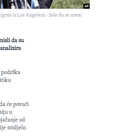
igosa iz Los Angelesa - žele da se novac
isli da su
analizira
i podrška
itiku
da će povući
siju u
jačanje od
je svidjelo.