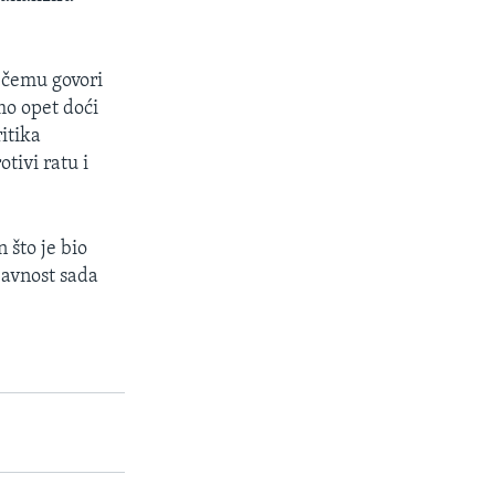
o čemu govori
mo opet doći
itika
tivi ratu i
 što je bio
javnost sada