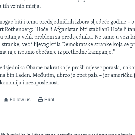
 tih vojnih misija.
mogao biti i tema predsjedničkih izbora sljedeće godine – 
rt Rothenberg: "Hoće li Afganistan biti stabilan? Hoće li ta
 su pitanja velik problem za predsjednika. Ne samo u vezi kr
stranke, već i lijevog krila Demokratske stranke koja se pro
ma nije ispunio obećanje iz prethodne kampanje."
edsjednika Obame nakratko je prošli mjesec porasla, nakon
ma bin Laden. Međutim, ubrzo je opet pala – jer američku 
ekonomija i nezaposlenost.
Follow us
Print