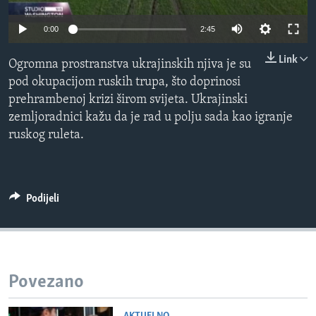
MAGAZIN
0:00
2:45
O GLASU AMERIKE
Link
Ogromna prostranstva ukrajinskih njiva je su
Learning English
pod okupacijom ruskih trupa, što doprinosi
prehrambenoj krizi širom svijeta. Ukrajinski
PRATITE NAS
zemljoradnici kažu da je rad u polju sada kao igranje
ruskog ruleta.
Jezici
Podijeli
Povezano